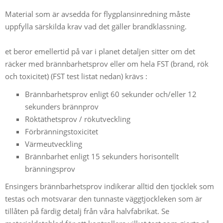
Material som är avsedda för flygplansinredning måste
uppfylla särskilda krav vad det gäller brandklassning.
et beror emellertid på var i planet detaljen sitter om det
räcker med brännbarhetsprov eller om hela FST (brand, rök
och toxicitet) (FST test listat nedan) krävs :
Brännbarhetsprov enligt 60 sekunder och/eller 12
sekunders brännprov
Röktäthetsprov / rökutveckling
Förbränningstoxicitet
Värmeutveckling
Brännbarhet enligt 15 sekunders horisontellt
bränningsprov
Ensingers brännbarhetsprov indikerar alltid den tjocklek som
testas och motsvarar den tunnaste väggtjockleken som är
tillåten på färdig detalj från våra halvfabrikat. Se