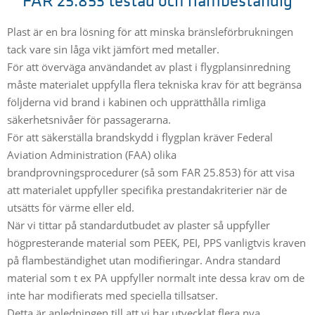
FAR 25.853 testad och flambeständig
Plast är en bra lösning för att minska bränsleförbrukningen
tack vare sin låga vikt jämfört med metaller.
För att överväga användandet av plast i flygplansinredning
måste materialet uppfylla flera tekniska krav för att begränsa
följderna vid brand i kabinen och upprätthålla rimliga
säkerhetsnivåer för passagerarna.
För att säkerställa brandskydd i flygplan kräver Federal
Aviation Administration (FAA) olika
brandprovningsprocedurer (så som FAR 25.853) för att visa
att materialet uppfyller specifika prestandakriterier när de
utsätts för värme eller eld.
När vi tittar på standardutbudet av plaster så uppfyller
högpresterande material som PEEK, PEI, PPS vanligtvis kraven
på flambeständighet utan modifieringar. Andra standard
material som t ex PA uppfyller normalt inte dessa krav om de
inte har modifierats med speciella tillsatser.
Detta är anledningen till att vi har utvecklat flera nya