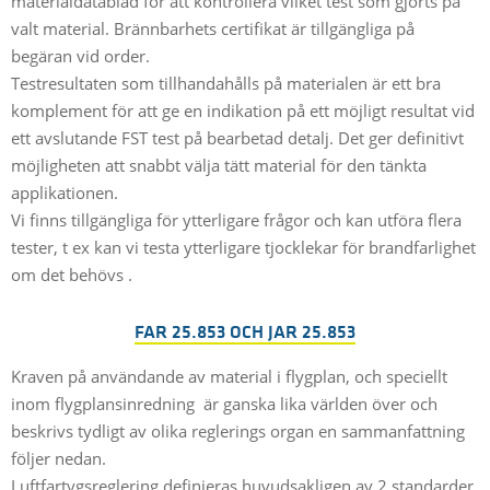
materialdatablad för att kontrollera vilket test som gjorts på
valt material. Brännbarhets certifikat är tillgängliga på
begäran vid order.
Testresultaten som tillhandahålls på materialen är ett bra
komplement för att ge en indikation på ett möjligt resultat vid
ett avslutande FST test på bearbetad detalj. Det ger definitivt
möjligheten att snabbt välja tätt material för den tänkta
applikationen.
Vi finns tillgängliga för ytterligare frågor och kan utföra flera
tester, t ex kan vi testa ytterligare tjocklekar för brandfarlighet
om det behövs .
FAR 25.853 OCH JAR 25.853
Kraven på användande av material i flygplan, och speciellt
inom flygplansinredning är ganska lika världen över och
beskrivs tydligt av olika reglerings organ en sammanfattning
följer nedan.
Luftfartygsreglering definieras huvudsakligen av 2 standarder