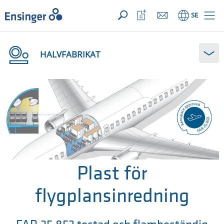
DIN FÖRFRÅGAN ({{productCount}} Products)
Öppna
Hem
Öppna
SE
favoriter
HALVFABRIKAT
Plast för
flygplansinredning