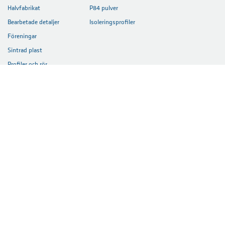
Halvfabrikat
P84 pulver
Bearbetade detaljer
Isoleringsprofiler
Föreningar
Sintrad plast
Profiler och rör
Formsprutning
Kompositer
INDUSTRIER
FÖRETAG
HEM
WEBBPLATSPOLICY
INTEGRITETSPOLICY