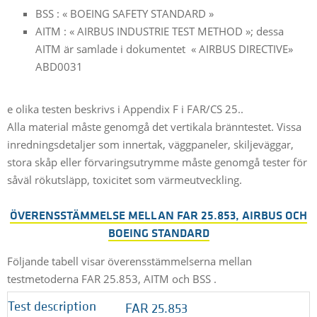
BSS : « BOEING SAFETY STANDARD »
AITM : « AIRBUS INDUSTRIE TEST METHOD »; dessa
AITM är samlade i dokumentet « AIRBUS DIRECTIVE»
ABD0031
e olika testen beskrivs i Appendix F i FAR/CS 25..
Alla material måste genomgå det vertikala bränntestet. Vissa
inredningsdetaljer som innertak, väggpaneler, skiljeväggar,
stora skåp eller förvaringsutrymme måste genomgå tester för
såväl rökutsläpp, toxicitet som värmeutveckling.
ÖVERENSSTÄMMELSE MELLAN FAR 25.853, AIRBUS OCH
BOEING STANDARD
Följande tabell visar överensstämmelserna mellan
testmetoderna FAR 25.853, AITM och BSS .
Test description
FAR 25.853