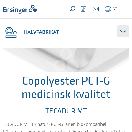
DIN FÖRFRÅGAN ({{productCount}} Products)
Öppna
Hem
Öppna
SE
favoriter
HALVFABRIKAT
Copolyester PCT-G
medicinsk kvalitet
TECADUR MT
TECADUR MT TR natur (PCT-G) är en biokompatibel,
högpresterande medicinsk plast tillverkad av Eastman Tritan