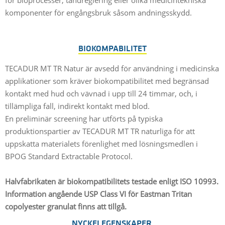
för bioprocesser, tandreglering eller olika medicintekniska
komponenter för engångsbruk såsom andningsskydd.
BIOKOMPABILITET
TECADUR MT TR Natur är avsedd för användning i medicinska
applikationer som kräver biokompatibilitet med begränsad
kontakt med hud och vävnad i upp till 24 timmar, och, i
tillämpliga fall, indirekt kontakt med blod.
En preliminär screening har utförts på typiska
produktionspartier av TECADUR MT TR naturliga för att
uppskatta materialets förenlighet med lösningsmedlen i
BPOG Standard Extractable Protocol.
Halvfabrikaten är biokompatibilitets testade enligt ISO 10993.
Information angående USP Class VI för Eastman Tritan
copolyester granulat finns att tillgå.
NYCKELEGENSKAPER