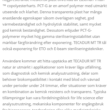
™ copolyesterharts. PCT-G är en amorf polymer med utmärkt
utseende och klarhet. Denna transparenta plast har många
enastående egenskaper såsom överlägsen seghet, god
värmebeständighet och hydrolytisk stabilitet, samt mycket
god kemisk beständighet. Dessutom erbjuder PCT-G-
polymerer mycket hög gamma steriliseringsstabilitet utan
märkbar färgförändring efter exponering. TECADUR MT TR tål
också exponering för ETO och E-beam steriliseringstekniker.
Användare kommer att hitta upptäcka att TECADUR MT TR
natur är utmärkt i applikationer som kräver låga utfällning,
som diagnostisk och kemisk analysutrustning, delar som
behöver biokompatibilitet i kontakt med blod och vävnad
under perioder under 24 timmar, eller situationer som kräver
en kombination av kemisk resistens och transparens. Typiska
tillämpningar kan vara fördelningsblock för life science eller
analysutrustning, mekaniska komponenter för engångsbruk