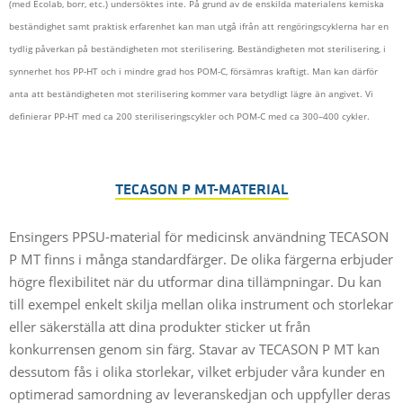
(med Ecolab, borr, etc.) undersöktes inte. På grund av de enskilda materialens kemiska
beständighet samt praktisk erfarenhet kan man utgå ifrån att rengöringscyklerna har en
tydlig påverkan på beständigheten mot sterilisering. Beständigheten mot sterilisering, i
synnerhet hos PP-HT och i mindre grad hos POM-C, försämras kraftigt. Man kan därför
anta att beständigheten mot sterilisering kommer vara betydligt lägre än angivet. Vi
definierar PP-HT med ca 200 steriliseringscykler och POM-C med ca 300–400 cykler.
TECASON P MT-MATERIAL
Ensingers PPSU-material för medicinsk användning TECASON
P MT finns i många standardfärger. De olika färgerna erbjuder
högre flexibilitet när du utformar dina tillämpningar. Du kan
till exempel enkelt skilja mellan olika instrument och storlekar
eller säkerställa att dina produkter sticker ut från
konkurrensen genom sin färg. Stavar av TECASON P MT kan
dessutom fås i olika storlekar, vilket erbjuder våra kunder en
optimerad samordning av leveranskedjan och uppfyller deras