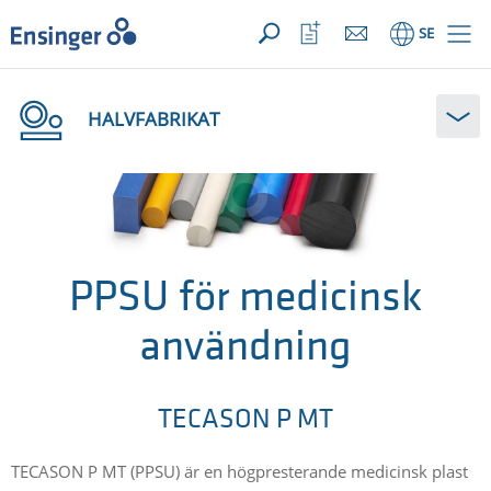
DIN FÖRFRÅGAN ({{productCount}} Products)
Öppna
Hem
Öppna
SE
favoriter
HALVFABRIKAT
PPSU för medicinsk
användning
TECASON P MT
TECASON P MT (PPSU) är en högpresterande medicinsk plast