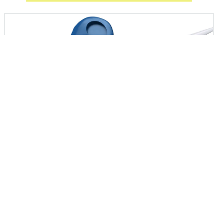
TESTIMPLANTAT FÖR KNÄLED
Tillverkad av TECASON P MT
Testimplantat för knäled
Tillverkare av knäproteser konkurrerar om kunder och
försäljning på en global marknad. Vid sidan av de faktiska
implantaten fäst allt större vikt vid verktyg och instrument
som underlättar hanteringen under ingreppet, ökar