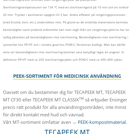
Steriliseringstemperaturen var 134 °C med en steriliseringstid på 10 min och en torktid
20 min. Trycket i kammaren uppgick till 3 bar. Andra effekter på rengöringsprocessen
(med Ecolab, borr, etc.) undersöktes inte. På grund av de enskilda materialens kemiska
beständighet samt praktisk erfarenhet kan man utgå ifrån att rengöringscyklerna har en
tydlig påverkan på beständigheten mot sterilisering. Beständigheten mot sterilisering, i
synnerhet hos PP-HT och i mindre grad hos POM-C, försämras kraftigt. Man kan därför
anta att beständigheten mot sterilisering kommer vara betydligt lägre än angivet. Vi
definierar PP-HT med ca 200 steriliseringscykler och POM-C med ca 300–400 cykler.
PEEK-SORTIMENT FÖR MEDICINSK ANVÄNDNING
Oavsett om du bestämmer dig för TECAPEEK MT, TECAPEEK
TM
MT CF30 eller TECAPEEK MT CLASSIX
så erbjuder Ensinger
precis rätt produkt för alla användningsområden, inte minst
för direkt kontakt med hud och vävnad.
Vårt MT-sortiment omfattar även →
PEEK-kompositmaterial.
TECAPEEK MT