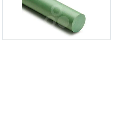
TECAPEEK MT XRO green
TECAPEEK MT XRO green är ett
röntgenogenomsläppligt, biokompatibelt PEEK-material.
PLASTLÖSNINGAR
Halvfabrikat
P84 pulver
Bearbetade detaljer
Isoleringsprofiler