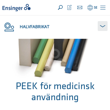
DIN FÖRFRÅGAN ({{productCount}} Products)
Öppna
Hem
Öppna
SE
favoriter
HALVFABRIKAT
PEEK för medicinsk
användning