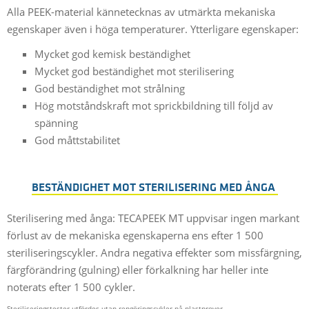
Alla PEEK-material kännetecknas av utmärkta mekaniska
egenskaper även i höga temperaturer. Ytterligare egenskaper:
Mycket god kemisk beständighet
Mycket god beständighet mot sterilisering
God beständighet mot strålning
Hög motståndskraft mot sprickbildning till följd av
spänning
God måttstabilitet
BESTÄNDIGHET MOT STERILISERING MED ÅNGA
Sterilisering med ånga: TECAPEEK MT uppvisar ingen markant
förlust av de mekaniska egenskaperna ens efter 1 500
steriliseringscykler. Andra negativa effekter som missfärgning,
färgförändring (gulning) eller förkalkning har heller inte
noterats efter 1 500 cykler.
Steriliseringstester utfördes utan rengöringscykler på plastprover.