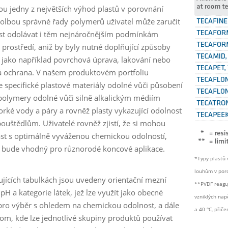
sou jedny z největších výhod plastů v porovnání
Volbou správné řady polymerů uživatel může zaručit
t odolávat i těm nejnáročnějším podmínkám
 prostředí, aniž by byly nutné doplňující způsoby
 jako například povrchová úprava, lakování nebo
 ochrana. V našem produktovém portfoliu
e specifické plastové materiály odolné vůči působení
 polymery odolné vůči silně alkalickým médiím
orké vody a páry a rovněž plasty vykazující odolnost
pouštědlům. Uživatelé rovněž zjistí, že si mohou
last s optimálně vyváženou chemickou odolností,
k bude vhodný pro různorodé koncové aplikace.
*Typy plastů 
louhům v poro
ujících tabulkách jsou uvedeny orientační mezní
**PVDF reaguj
pH a kategorie látek, jež lze využít jako obecné
vzniklých nap
pro výběr s ohledem na chemickou odolnost, a dále
a 40 °C, přič
tom, kde lze jednotlivé skupiny produktů používat