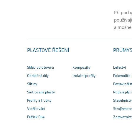
Při poch
používaj
a možnéh
PLASTOVÉ ŘEŠENÍ
PRŮMY
Sklad polotovarů
Kompozity
Letectví
Obráběné díly
Izolační profily
Polovodiče
Slitiny
Potravinářs
Sintrované plasty
Ropa a plyn
Profily a trubky
Stavebníctv
Vstřikování
Strojírenstv
Prášek P84
Zdravotnict