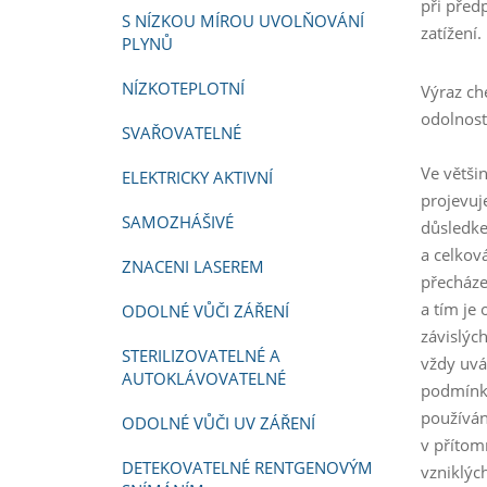
při před
S NÍZKOU MÍROU UVOLŇOVÁNÍ
zatížení.
PLYNŮ
NÍZKOTEPLOTNÍ
Výraz ch
odolnost
SVAŘOVATELNÉ
Ve větši
ELEKTRICKY AKTIVNÍ
projevuj
SAMOZHÁŠIVÉ
důsledke
a celkov
ZNACENI LASEREM
přecháze
a tím je 
ODOLNÉ VŮČI ZÁŘENÍ
závislých
STERILIZOVATELNÉ A
vždy uvá
AUTOKLÁVOVATELNÉ
podmínka
používán
ODOLNÉ VŮČI UV ZÁŘENÍ
v přítomn
DETEKOVATELNÉ RENTGENOVÝM
vzniklýc