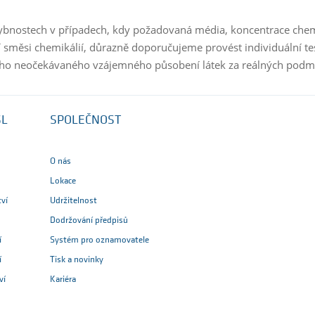
ybnostech v případech, kdy požadovaná média, koncentrace chem
í směsi chemikálií, důrazně doporučujeme provést individuální te
o neočekávaného vzájemného působení látek za reálných podmí
SL
SPOLEČNOST
O nás
Lokace
tví
Udržitelnost
Dodržování předpisů
í
Systém pro oznamovatele
í
Tisk a novinky
ví
Kariéra