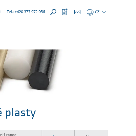
OTEVŘÍT
Otevřít
t
Tel.: +420 377 972 056
CZ
seznam
oblíbených
 plasty