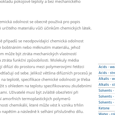
pokladu pokojové teploty a bez mechanického
emická odolnost se obecně používá pro popis
i určitého materiálu vůči účinkům chemických látek.
ně případů se neodpovídající chemická odolnost
e bobtnáním nebo měknutím materiálu, jehož
m může být ztráta mechanických vlastností
á ztráta funkční způsobilosti. Molekuly média
jí difúzí do prostoru mezi polymerovými řetězci
odtlačují od sebe. Jelikož většina difúzních procesů je
 na teplotě, specifikace chemické odolnosti je třeba
žit s ohledem na teplotu specifikovanou zkušebními
mi. Uživatelé musí být zvláště obezřetní při
í amorfních termoplastických polymerů
osti chemikálií, které může vést k vzniku trhlin
h napětím a následně k selhání příslušného dílu.