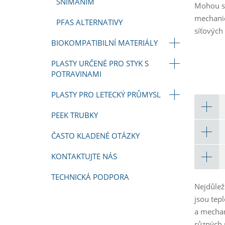
SNÍMÁNÍM
Mohou se
mechanic
PFAS ALTERNATIVY
síťových
BIOKOMPATIBILNÍ MATERIÁLY
PLASTY URČENÉ PRO STYK S
POTRAVINAMI
PLASTY PRO LETECKÝ PRŮMYSL
PEEK TRUBKY
ČASTO KLADENÉ OTÁZKY
KONTAKTUJTE NÁS
TECHNICKÁ PODPORA
Nejdůleži
jsou tep
a mechan
různých 