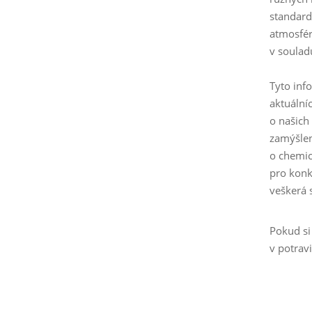
standard
atmosfér
v soulad
Tyto inf
aktuální
o našich
zamýšlen
o chemic
pro konk
veškerá 
Pokud si
v potrav