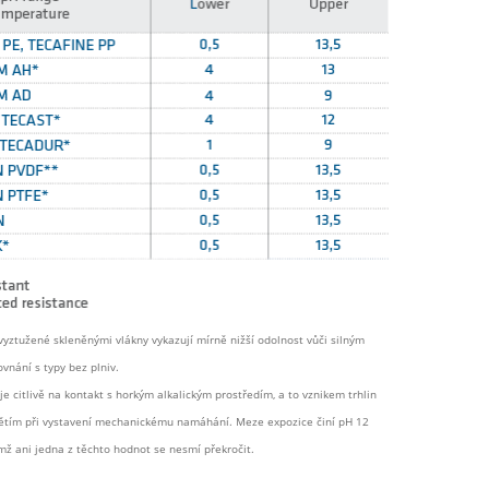
vyztužené skleněnými vlákny vykazují mírně nižší odolnost vůči silným
vnání s typy bez plniv.
e citlivě na kontakt s horkým alkalickým prostředím, a to vznikem trhlin
ětím při vystavení mechanickému namáhání. Meze expozice činí pH 12
emž ani jedna z těchto hodnot se nesmí překročit.