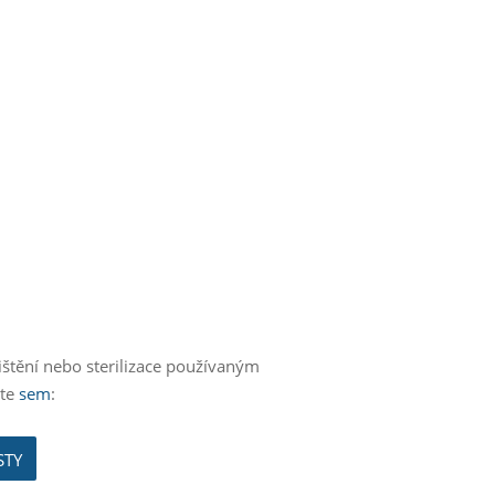
štění nebo sterilizace používaným
ěte
sem
:
STY