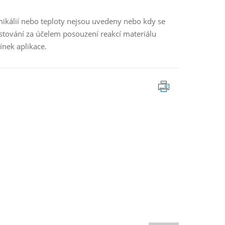
ikálií nebo teploty nejsou uvedeny nebo kdy se
stování za účelem posouzení reakcí materiálu
nek aplikace.
Tisk
stránky