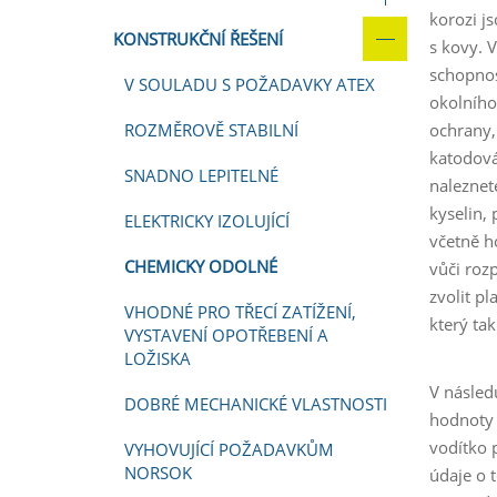
korozi j
KONSTRUKČNÍ ŘEŠENÍ
s kovy. 
schopnos
V SOULADU S POŽADAVKY ATEX
okolního
ROZMĚROVĚ STABILNÍ
ochrany,
katodová
SNADNO LEPITELNÉ
naleznet
kyselin,
ELEKTRICKY IZOLUJÍCÍ
včetně h
CHEMICKY ODOLNÉ
vůči roz
zvolit p
VHODNÉ PRO TŘECÍ ZATÍŽENÍ,
který ta
VYSTAVENÍ OPOTŘEBENÍ A
LOŽISKA
V násled
DOBRÉ MECHANICKÉ VLASTNOSTI
hodnoty 
vodítko 
VYHOVUJÍCÍ POŽADAVKŮM
NORSOK
údaje o 