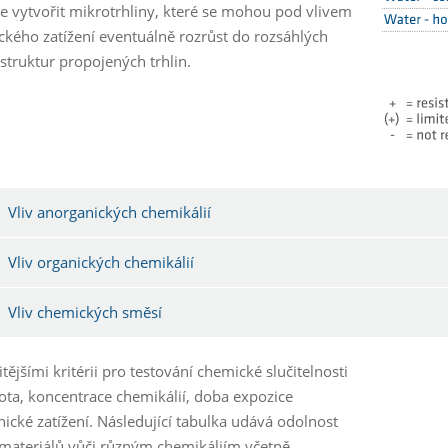
 vytvořit mikrotrhliny, které se mohou pod vlivem
kého zatížení eventuálně rozrůst do rozsáhlých
 struktur propojených trhlin.
Vliv anorganických chemikálií
Vliv organických chemikálií
Vliv chemických směsí
tějšími kritérii pro testování chemické slučitelnosti
lota, koncentrace chemikálií, doba expozice
ické zatížení. Následující tabulka udává odolnost
materiálů vůči různým chemikáliím včetně