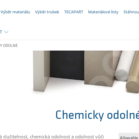
VAŠE POPTÁVKA ({{productCount}} Produkty)
Výběr materiálu
Výběr trubek
TECAPART
Materiálové listy
Stáhnou
T
Y ODOLNÉ
Chemicky odolné
 slučitelnost, chemická odolnost a odolnost vůči