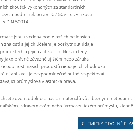
ních zkoušek vykonaných za standardních
ických podmínek při 23 °C / 50% rel. vlhkosti
u s DIN 50014.
ormace jsou uvedeny podle našich nejlepších
ch znalostí a jejich účelem je poskytnout údaje
 produktech a jejich aplikacích. Nejsou tedy
y jako právně závazné ujištění nebo záruka
ké odolnosti našich produktů nebo jejich vhodnosti
rétní aplikaci. Je bezpodmínečně nutné respektovat
stávající průmyslová vlastnická práva.
 chcete ověřit odolnost našich materiálů vůči běžným metodám či
inářském, zdravotnickém nebo farmaceutickém průmyslu, klepn
CHEMICKY ODOLNÉ PLA