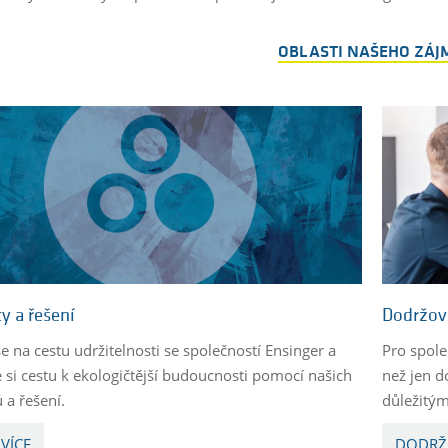
OBLASTI NAŠEHO ZÁJ
y a řešení
Dodržov
e na cestu udržitelnosti se společností Ensinger a
Pro spole
e si cestu k ekologičtější budoucnosti pomocí našich
než jen d
 a řešení.
důležitým
 VÍCE
DODRŽ