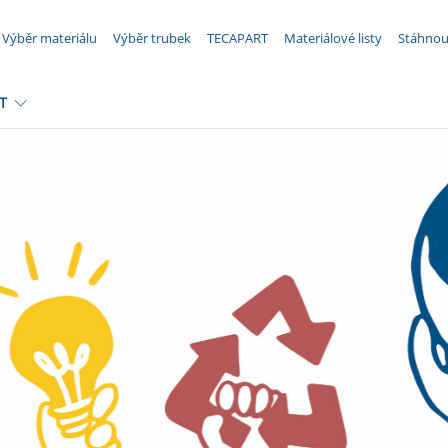
VAŠE POPTÁVKA ({{productCount}} Produkty)
Výběr materiálu
Výběr trubek
TECAPART
Materiálové listy
Stáhnou
T