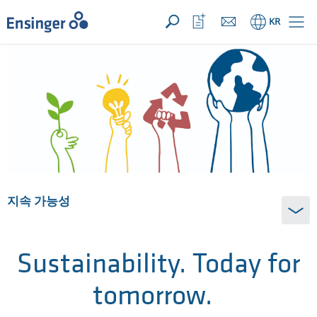
문의사항 ({{productCount}} Products)
열기
홈
관
KR
심
목
록
열
기
지속 가능성
Sustainability. Today for
tomorrow.