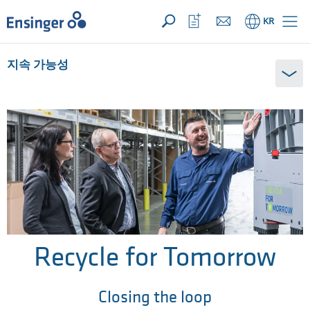
문의사항 ({{productCount}} Products)
열기
홈
관
KR
심
목
록
지속 가능성
열
기
Recycle for Tomorrow
Closing the loop