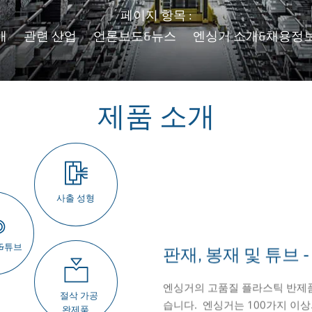
페이지 항목 :
개
관련 산업
언론보도&뉴스
엔싱거 소개&채용정
제품 소개
사출 성형
&튜브
판재, 봉재 및 튜브
컴파운드
소결 플라스틱(PI-
산업용 프로파일
복합소재
사출 성형
절삭 가공 완제품
단열바(insulbar)
엔싱거의 고품질 플라스틱 반제품
엔싱거 컴파운드 사업부는 슬라이
엔싱거의 TECASINT는 비융용
엔싱거는 특정 산업용도의 형상에
엔싱거는 열가소성 복합재료 제품
Rottenburg-Ergen­zing
기계 가공은 특히 소량 생산 시
insulbar
®
프로파일을 창문, 문 
절삭 가공
습니다. 엔싱거는 100가지 이
한 전기적 특성을 띤 소재 및 
응력 하에서도 높은 강도, 치수 
제공하고 있습니다. 이 프로파일
제품을 설계하고 가공하는 엔싱
사출 및 조립라인을 가지고 있습
방법으로 알려져 있습니다. 엔싱
용 절감할 수 있어 이와 관련된 등
완제품