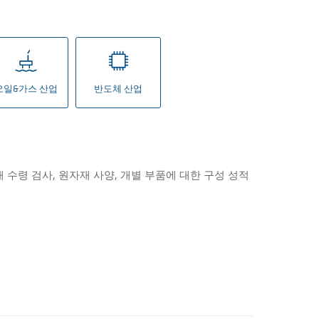
오일&가스 산업
반도체 산업
수령 검사, 원자재 사양, 개별 부품에 대한 구성 성적
엔싱거는 창문,