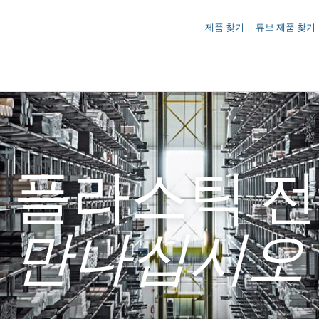
문의사항 ({{productCount}} Products)
제품 찾기
튜브 제품 찾기
 플라스틱 
만나십시오