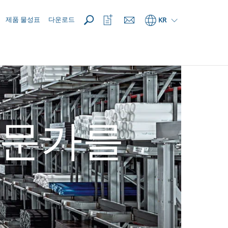
열기
관
제품 물성표
다운로드
KR
심
목
록
열
기
전문가를