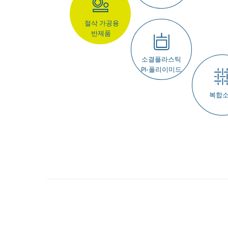
절삭 가공용
반제품
소결플라스틱
PI-폴리이미드
복합