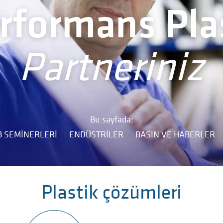
rformans Plas
Partneriniz
Bu sayfada:
 SEMINERLERI
ENDÜSTRİLER
BASIN VE HABERLER
Plastik çözümleri