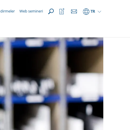
AÇIK
İzleme
ndirmeler
Web semineri
TR
listeni
aç