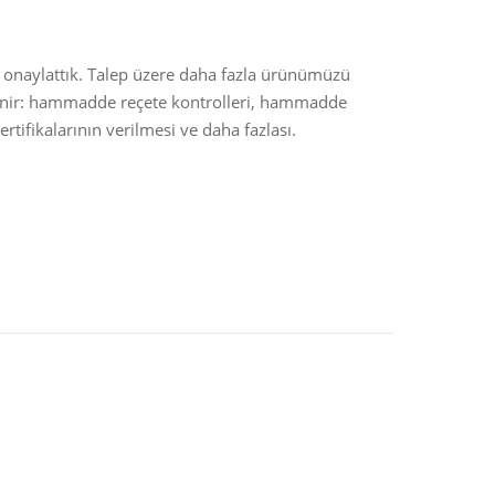
ve onaylattık. Talep üzere daha fazla ürünümüzü
Ensinger, pen
stlenir: hammadde reçete kontrolleri, hammadde
tifikalarının verilmesi ve daha fazlası.