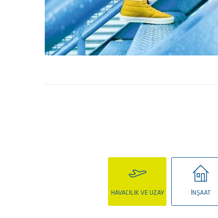
HAVACILIK VE UZAY
İNŞAAT