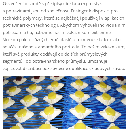
Osvědčení o shodě s předpisy (deklarace) pro styk
s potravinami jsou od společnosti Ensinger k dispozici pro
technické polymery, které se nejběžněji používají v aplikacích
potravinářských technologií. Abychom vyhověli individuálním
potřebám trhu, nabízíme našim zákazníkům extrémně
širokou paletu různých typů plastů a rozměrů skladem jako
součást našeho standardního portfolia. To našim zákazníkům,
kteří své produkty dodávají do dalších průmyslových
segmentů i do potravinářského průmyslu, umožňuje
zajišťovat distribuci bez zbytečné duplikace skladových zásob.