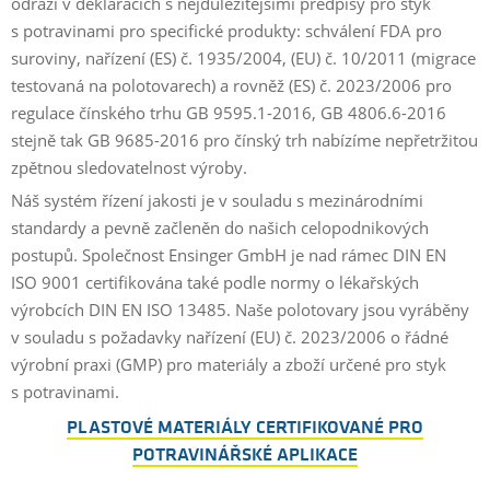
odráží v deklaracích s nejdůležitějšími předpisy pro styk
s potravinami pro specifické produkty: schválení FDA pro
suroviny, nařízení (ES) č. 1935/2004, (EU) č. 10/2011 (migrace
testovaná na polotovarech) a rovněž (ES) č. 2023/2006 pro
regulace čínského trhu GB 9595.1-2016, GB 4806.6-2016
stejně tak GB 9685-2016 pro čínský trh nabízíme nepřetržitou
zpětnou sledovatelnost výroby.
Náš systém řízení jakosti je v souladu s mezinárodními
standardy a pevně začleněn do našich celopodnikových
postupů. Společnost Ensinger GmbH je nad rámec DIN EN
ISO 9001 certifikována také podle normy o lékařských
výrobcích DIN EN ISO 13485. Naše polotovary jsou vyráběny
v souladu s požadavky nařízení (EU) č. 2023/2006 o řádné
výrobní praxi (GMP) pro materiály a zboží určené pro styk
s potravinami.
PLASTOVÉ MATERIÁLY CERTIFIKOVANÉ PRO
POTRAVINÁŘSKÉ APLIKACE