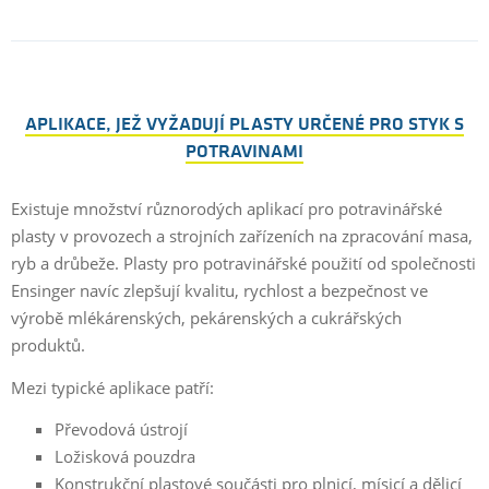
APLIKACE, JEŽ VYŽADUJÍ PLASTY URČENÉ PRO STYK S
POTRAVINAMI
Existuje množství různorodých aplikací pro potravinářské
plasty v provozech a strojních zařízeních na zpracování masa,
ryb a drůbeže. Plasty pro potravinářské použití od společnosti
Ensinger navíc zlepšují kvalitu, rychlost a bezpečnost ve
výrobě mlékárenských, pekárenských a cukrářských
produktů.
Mezi typické aplikace patří:
Převodová ústrojí
Ložisková pouzdra
Konstrukční plastové součásti pro plnicí, mísicí a dělicí