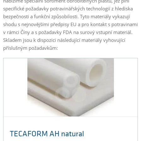
nabízíme speciální sortiment obrobitelných plastů, jež plní
specifické požadavky potravinářských technologií z hlediska
bezpečnosti a funkční způsobilosti. Tyto materiály vykazují
shodu s nejnovějšími předpisy EU a pro kontakt s potravinami
v rámci Číny a s požadavky FDA na surový vstupní materiál.
Skladem jsou k dispozici následující materiály vyhovující
příslušným požadavkům:
TECAFORM AH natural