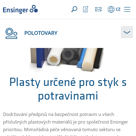
VAŠE POPTÁVKA ({{productCount}} Produkty)
OTEVŘÍT
Domů
Otevřít
CZ
seznam
oblíbených
POLOTOVARY
Plasty určené pro styk s
potravinami
Dodržování předpisů na bezpečnost potravin u všech
příslušných plastových materiálů je pro společnost Ensinger
prioritou. Mimořádná péče věnovaná tomuto sektoru se