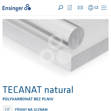
VAŠE POPTÁVKA ({{productCount}} Produkty)
OTEVŘÍT
Domů
Otevřít
CZ
seznam
oblíbených
TECANAT natural
POLYKARBONÁT BEZ PLNIV
PŘIDAT NA SEZNAM