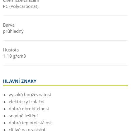
PC (Polycarbonat)
Barva
průhledný
Hustota
1,19 g/cm3
HLAVNÍ ZNAKY
vysoká houževnatost
elektricky izolační
dobrá obrobitelnost
snadné leštění
dobrá teplotní stálost
citlivé na praskání