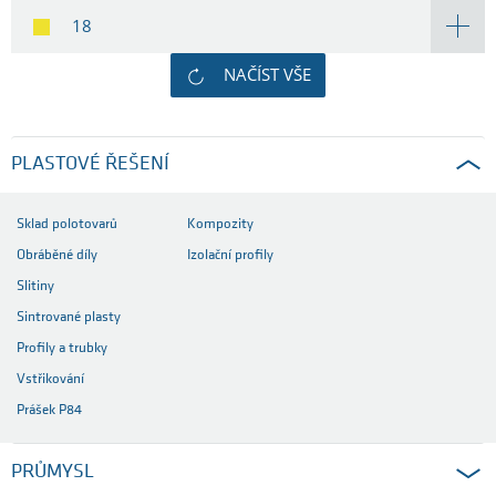
18
NAČÍST VŠE
PLASTOVÉ ŘEŠENÍ
Sklad polotovarů
Kompozity
Obráběné díly
Izolační profily
Slitiny
Sintrované plasty
Profily a trubky
Vstřikování
Prášek P84
PRŮMYSL