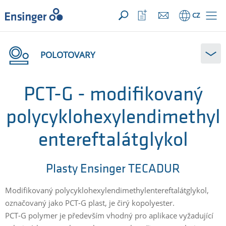
VAŠE POPTÁVKA ({{productCount}} Produkty)
OTEVŘÍT
Domů
Otevřít
CZ
seznam
oblíbených
POLOTOVARY
PCT-G - modifikovaný
polycyklohexylendimethyl
entereftalátglykol
Plasty Ensinger TECADUR
Modifikovaný polycyklohexylendimethylentereftalátglykol,
označovaný jako PCT-G plast, je čirý kopolyester.
PCT-G polymer je především vhodný pro aplikace vyžadující