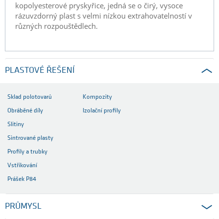
kopolyesterové pryskyřice, jedná se o čirý, vysoce
rázuvzdorný plast s velmi nízkou extrahovatelností v
různých rozpouštědlech.
PLASTOVÉ ŘEŠENÍ
Sklad polotovarů
Kompozity
Obráběné díly
Izolační profily
Slitiny
Sintrované plasty
Profily a trubky
Vstřikování
Prášek P84
PRŮMYSL