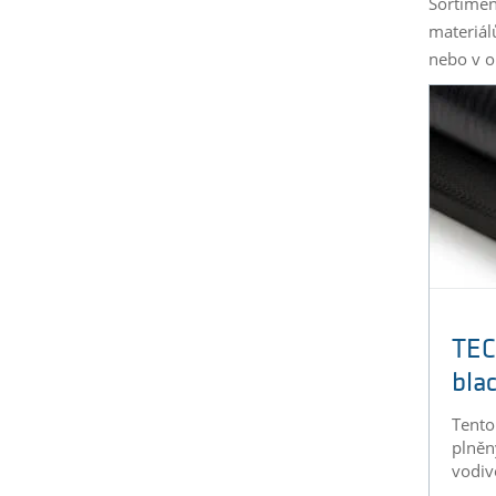
Sortimen
materiál
nebo v o
TE
bla
Tento
plněn
vodiv
...