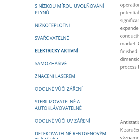
operation
S NÍZKOU MÍROU UVOLŇOVÁNÍ
PLYNŮ
potentia
signific
NÍZKOTEPLOTNÍ
expanded
conducti
SVAŘOVATELNÉ
market. 
ELEKTRICKY AKTIVNÍ
finished
dimensio
SAMOZHÁŠIVÉ
process f
ZNACENI LASEREM
ODOLNÉ VŮČI ZÁŘENÍ
STERILIZOVATELNÉ A
AUTOKLÁVOVATELNÉ
ODOLNÉ VŮČI UV ZÁŘENÍ
Antistat
K zaruče
DETEKOVATELNÉ RENTGENOVÝM
významně