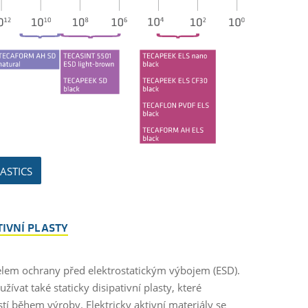
LASTICS
TIVNÍ PLASTY
účelem ochrany před elektrostatickým výbojem (ESD).
ívat také staticky disipativní plasty, které
 během výroby. Elektricky aktivní materiály se