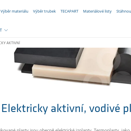
VAŠE POPTÁVKA ({{productCount}} Produkty)
Výběr materiálu
Výběr trubek
TECAPART
Materiálové listy
Stáhnou
T
CKY AKTIVNÍ
Elektricky aktivní, vodivé 
kované plasty jsou obecně elektrické izolanty. Termoplasty, jako n