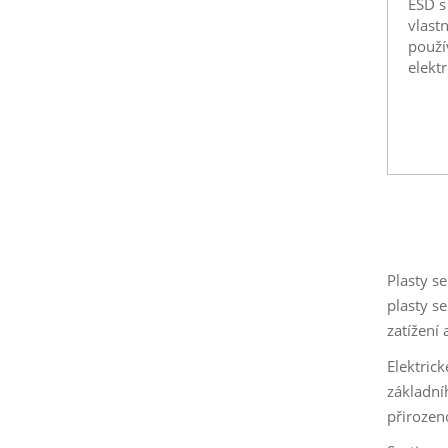
ESD s
vlast
použí
elekt
Plasty s
plasty s
zatížení
Elektric
základní
přirozen