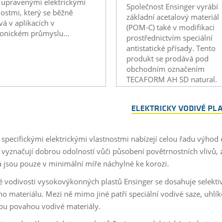
 upravenými elektrickými
Společnost Ensinger vyrábí
nostmi, který se běžně
základní acetalový materiál
vá v aplikacích v
(POM-C) také v modifikaci
ronickém průmyslu...
prostřednictvím speciální
antistatické přísady. Tento
produkt se prodává pod
obchodním označením
TECAFORM AH SD natural.
ELEKTRICKY VODIVÉ PL
e specifickými elektrickými vlastnostmi nabízejí celou řadu výhod 
e vyznačují dobrou odolností vůči působení povětrnostních vlivů,
 a jsou pouze v minimální míře náchylné ke korozi.
ké vodivosti vysokovýkonných plastů Ensinger se dosahuje selekti
ho materiálu. Mezi ně mimo jiné patří speciální vodivé saze, uhl
ou povahou vodivé materiály.