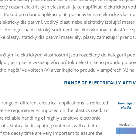
celý rozsah elektrických vlastností, jako například elektrickou vodi
ti. Pokud pro danou aplikaci platí požadavky na elektrické vlastno
lektricky disipativní, vodivý plast, nebo elektricky izolující mate
st Ensinger nabízí široký sortiment vysokovýkonných plastů se sp
cké plasty, staticky disipativní materiály, plasty zamezující přeno
 určitými elektrickými vlastnostmi jsou rozděleny do kategorií po
por, jejž plasty vykazují vůči průtoku elektrického proudu po po
ého napětí ve voltech (V) a vznikajícího proudu v ampérech (A) 
RANGE OF ELECTRICALLY ACTIV
range of different electrical applications is reflected
iverse requirements imposed on the plastics used. To
e reliable handling of highly sensitive electronic
s, statically dissipating materials with a better
of the decay time are very important to assure the