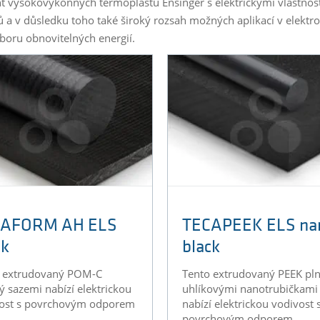
t vysokovýkonných termoplastů Ensinger s elektrickými vlastnost
ů a v důsledku toho také široký rozsah možných aplikací v elek
boru obnovitelných energií.
CAFORM AH ELS
TECAPEEK ELS na
ck
black
 extrudovaný POM-C
Tento extrudovaný PEEK pl
ý sazemi nabízí elektrickou
uhlíkovými nanotrubičkami
ost s povrchovým odporem
nabízí elektrickou vodivost 
povrchovým odporem ...