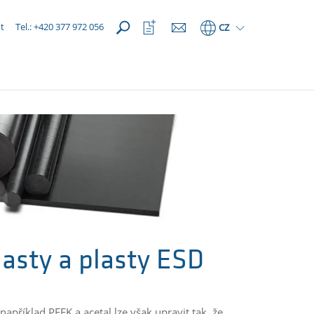
OTEVŘÍT
Otevřít
t
Tel.: +420 377 972 056
CZ
seznam
oblíbených
plasty a plasty ESD
apříklad PEEK a acetal lze však upravit tak, že