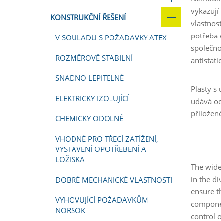
vykazují 
KONSTRUKČNÍ ŘEŠENÍ
vlastnos
potřeba e
V SOULADU S POŽADAVKY ATEX
společno
ROZMĚROVĚ STABILNÍ
antistati
SNADNO LEPITELNÉ
Plasty s
ELEKTRICKY IZOLUJÍCÍ
udává od
přiložen
CHEMICKY ODOLNÉ
VHODNÉ PRO TŘECÍ ZATÍŽENÍ,
VYSTAVENÍ OPOTŘEBENÍ A
LOŽISKA
The wide 
in the d
DOBRÉ MECHANICKÉ VLASTNOSTI
ensure th
VYHOVUJÍCÍ POŽADAVKŮM
component
NORSOK
control 