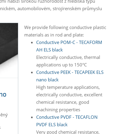
mi nabízí širokou různorodost z hlediska typů
tronickém, automobilovém, strojírenském průmyslu
We provide following conductive plastic
materials as in rod and plate:
Conductive POM-C - TECAFORM
AH ELS black
Electrically conductive, thermal
applications up to 150°C
Conductive PEEK - TECAPEEK ELS
nano black
High temperature applications,
no
electrically conductive, excellent
chemical resistance, good
machining properties
něný
Conductive PVDF - TECAFLON
PVDF ELS black
s
Very good chemical resistance,