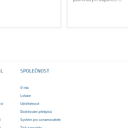
SL
SPOLEČNOST
O nás
Lokace
tví
Udržitelnost
Dodržování předpisů
í
Systém pro oznamovatele
í
Tisk a novinky