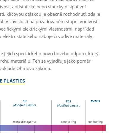
vost, antistatické nebo staticky disipativní
sti, klíčovou otázkou je obecně rozhodnutí, zda je
riál. V závislosti na požadovaném stupni vodivosti
ecifickými elektrickými vlastnostmi, například
su elektrostatického náboje či vodivé materiály.
dle jejich specifického povrchového odporu, který
vrchu materiálu. Ten se vyjadřuje jako poměr
na základě Ohmova zákona.
E PLASTICS