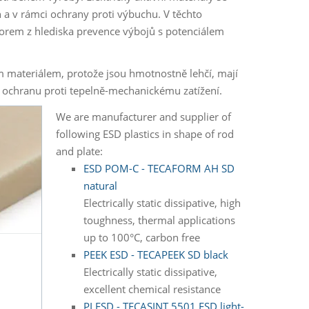
 a v rámci ochrany proti výbuchu. V těchto
ktorem z hlediska prevence výbojů s potenciálem
ným materiálem, protože jsou hmotnostně lehčí, mají
u ochranu proti tepelně-mechanickému zatížení.
We are manufacturer and supplier of
following ESD plastics in shape of rod
and plate:
ESD POM-C - TECAFORM AH SD
natural
Electrically static dissipative, high
toughness, thermal applications
up to 100°C, carbon free
PEEK ESD - TECAPEEK SD black
Electrically static dissipative,
excellent chemical resistance
PI ESD - TECASINT 5501 ESD light-