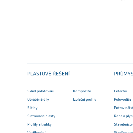
PLASTOVÉ ŘEŠENÍ
PRŮMY
Sklad polotovarů
Kompozity
Letectví
Obráběné díly
Izolační profily
Polovodiče
Slitiny
Potravinářs
Sintrované plasty
Ropa a plyn
Profily a trubky
Stavebníctv
Vstřikování
Strojírenstv