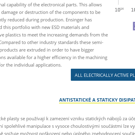
al capability of the electronical parts. This allows
l damage or destruction of the components to be
antly reduced during production. Ensinger has
 this portfolio with new ESD materials and
ve plastics to meet the increasing demands from the
Compared to other industry standards these semi-
 products are extruded in order to have bigger
ns available for a higher efficiency in the machining
or the individual applications.
ALL ELECTRICALLY ACTIVE P
ANTISTATICKÉ A STATICKY DISIPA
ické plasty se používají k zamezení vzniku statických nábojů za 
ní spolehlivé manipulace s vysoce choulostivými součástmi lze využ
 snižuje možnost poškození nebo úplného znehodnocení součástí