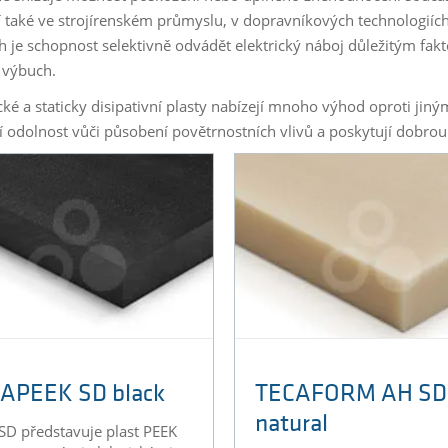
í také ve strojírenském průmyslu, v dopravníkových technologiích
ch je schopnost selektivně odvádět elektrický náboj důležitým fa
 výbuch.
ické a staticky disipativní plasty nabízejí mnoho výhod oproti ji
cí odolnost vůči působení povětrnostních vlivů a poskytují dobro
APEEK SD black
TECAFORM AH SD
natural
SD představuje plast PEEK