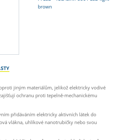
brown
ASTY
oproti jiným materiálům, jelikož elektricky vodivé
 zajišťují ochranu proti tepelně-mechanickému
vním přidáváním elektricky aktivních látek do
íková vlákna, uhlíkové nanotrubičky nebo svou