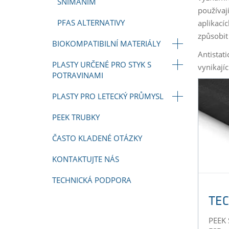
SNÍMÁNÍM
používaj
PFAS ALTERNATIVY
aplikací
způsobit
BIOKOMPATIBILNÍ MATERIÁLY
Antistat
PLASTY URČENÉ PRO STYK S
vynikají
POTRAVINAMI
PLASTY PRO LETECKÝ PRŮMYSL
PEEK TRUBKY
ČASTO KLADENÉ OTÁZKY
KONTAKTUJTE NÁS
TECHNICKÁ PODPORA
TEC
PEEK 