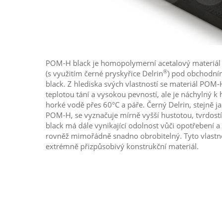
POM-H black je homopolymerní acetalový materiál 
®
(s využitím černé pryskyřice Delrin
) pod obchodn
black. Z hlediska svých vlastností se materiál POM
teplotou tání a vysokou pevností, ale je náchylný k 
horké vodě přes 60°C a páře. Černý Delrin, stejně j
POM-H, se vyznačuje mírně vyšší hustotou, tvrdos
black má dále vynikající odolnost vůči opotřebení a 
rovněž mimořádně snadno obrobitelný. Tyto vlastno
extrémně přizpůsobivý konstrukční materiál.