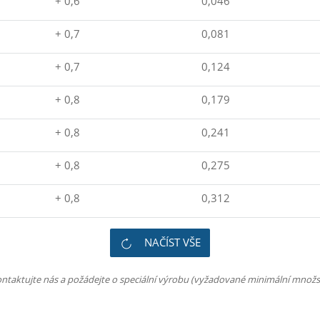
+ 0,6
0,046
+ 0,7
0,081
+ 0,7
0,124
+ 0,8
0,179
+ 0,8
0,241
+ 0,8
0,275
+ 0,8
0,312
NAČÍST VŠE
ntaktujte nás a požádejte o speciální výrobu (vyžadované minimální množs