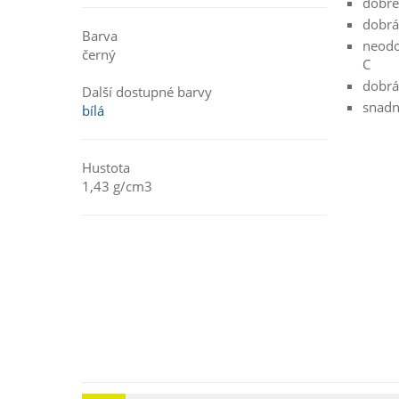
dobré
dobrá
Barva
neodo
černý
C
dobrá
Další dostupné barvy
snadn
bílá
Hustota
1,43 g/cm3