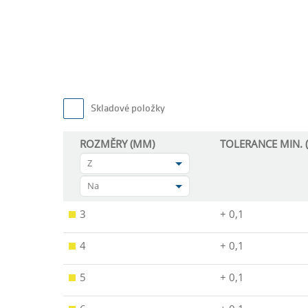
Skladové položky
ROZMĚRY (MM)
TOLERANCE MIN. 
Z
Na
3
+ 0,1
4
+ 0,1
5
+ 0,1