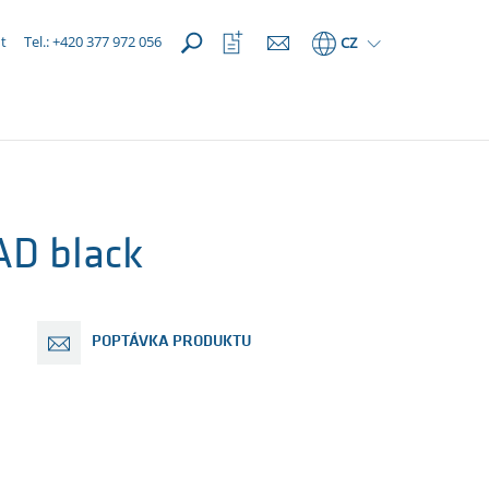
OTEVŘÍT
Otevřít
t
Tel.: +420 377 972 056
CZ
seznam
oblíbených
D black
POPTÁVKA PRODUKTU