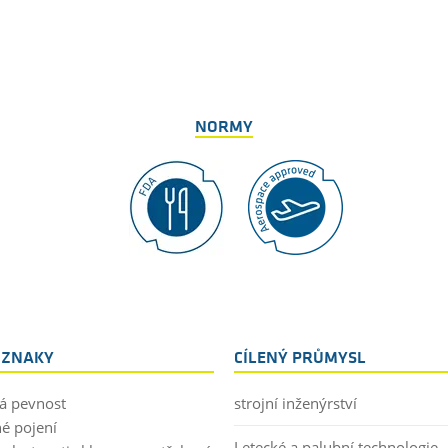
NORMY
 ZNAKY
CÍLENÝ PRŮMYSL
á pevnost
strojní inženýrství
né pojení
Letecké a palubní technologie