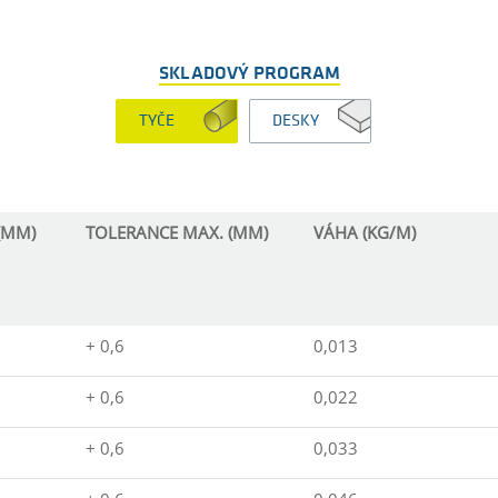
SKLADOVÝ PROGRAM
TYČE
DESKY
(MM)
TOLERANCE MAX. (MM)
VÁHA (KG/M)
+ 0,6
0,013
+ 0,6
0,022
+ 0,6
0,033