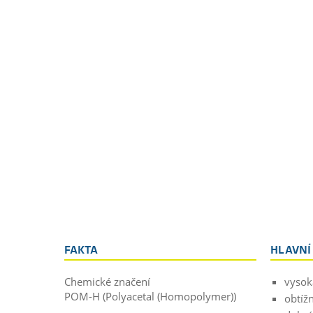
FAKTA
HLAVNÍ
Chemické značení
vysok
POM-H (Polyacetal (Homopolymer))
obtíž