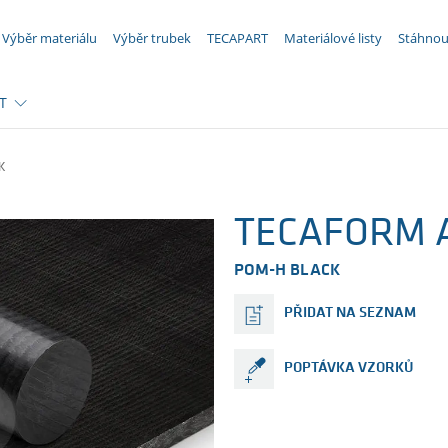
VAŠE POPTÁVKA ({{productCount}} Produkty)
Výběr materiálu
Výběr trubek
TECAPART
Materiálové listy
Stáhnou
T
K
TECAFORM A
POM-H BLACK
PŘIDAT NA SEZNAM
POPTÁVKA VZORKŮ