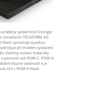
vyráběný společností Ensinger
ím označením TECAFORM AD
-H black vyznačuje vysokou
hydrolýze při trvalém vystavení
ako všechny ostatní materiály
tí a pevností než POM-C. POM-H
dobré kluzné vlastnosti a je
sti činí z POM-H black