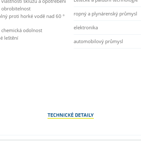
 vlastnosti skluzu a opotřebení
 obrobitelnost
ropný a plynárenský průmysl
lný proti horké vodě nad 60 °
elektronika
 chemická odolnost
é leštění
automobilový průmysl
TECHNICKÉ DETAILY