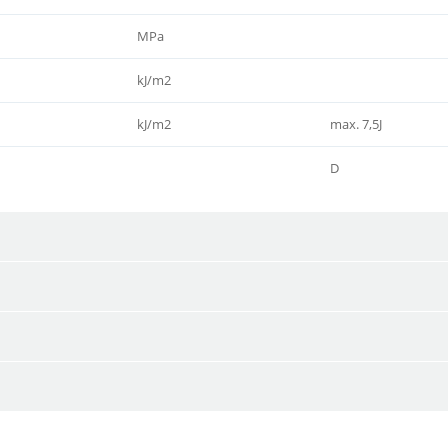
MPa
kJ/m2
kJ/m2
max. 7,5J
D