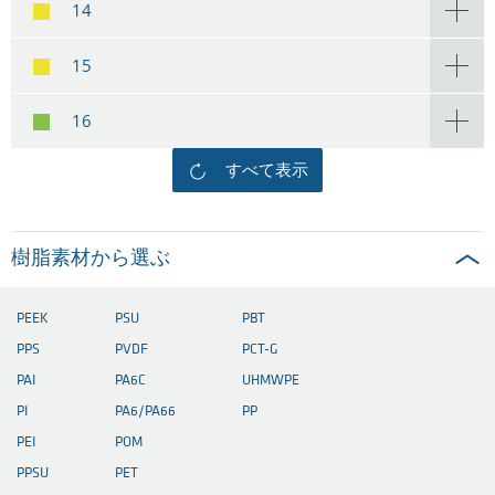
14
15
16
すべて表示
樹脂素材から選ぶ
PEEK
PSU
PBT
PPS
PVDF
PCT-G
PAI
PA6C
UHMWPE
PI
PA6/PA66
PP
PEI
POM
PPSU
PET