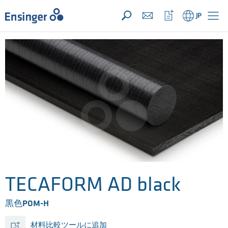
お問い合わせリスト ({{productCount}} 件の素材)
開く
ホ
ウ
JP
ー
ォ
ム
ッ
チ
リ
ス
ト
を
開
く
TECAFORM AD black
黒色POM-H
材料比較ツールに追加