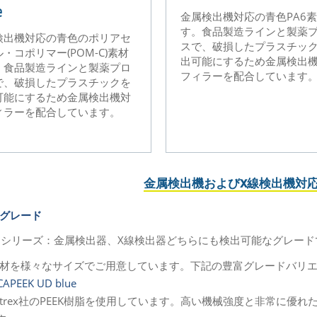
e
金属検出機対応の青色PA6
す。食品製造ラインと製薬
検出機対応の青色のポリアセ
スで、破損したプラスチッ
・コポリマー(POM-C)素材
出可能にするため金属検出
。食品製造ラインと製薬プロ
フィラーを配合しています
で、破損したプラスチックを
可能にするため金属検出機対
ィラーを配合しています。
金属検出機およびX線検出機対応
形グレード
Dシリーズ：金属検出器、X線検出器どちらにも検出可能なグレード
材を様々なサイズでご用意しています。下記の豊富グレードバリ
CAPEEK UD blue
ictrex社のPEEK樹脂を使用しています。高い機械強度と非常に