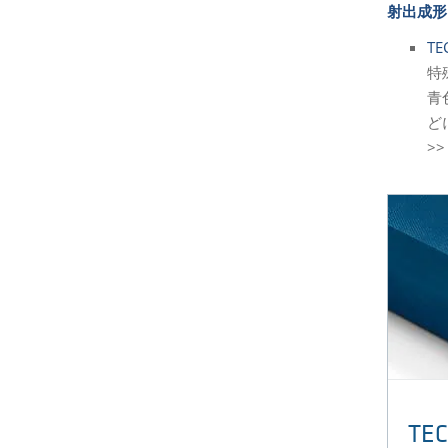
射出成形
T
特
青
ど
>
TEC