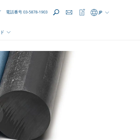
開く
ウ
グ
電話番号 03-5878-1903
JP
ォ
ッ
チ
ド
リ
ス
ト
を
開
く