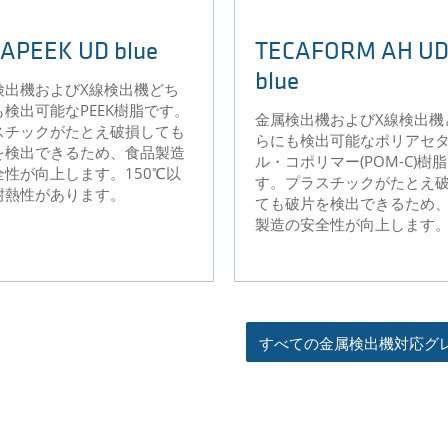
APEEK UD blue
TECAFORM AH U
blue
検出機およびX線検出機どち
も検出可能なPEEK樹脂です。
金属検出機およびX線検出機
スチックがたとえ破損しても
らにも検出可能なポリアセ
を検出できるため、食品製造
ル・コポリマー(POM-C)樹
全性が向上します。150℃以
す。プラスチックがたとえ
耐熱性があります。
ても破片を検出できるため
製造の安全性が向上します
すべての金属検出機対応グ