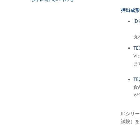
押出成
I
丸
TE
V
ま
TE
食
が
IDシリ
試験）を