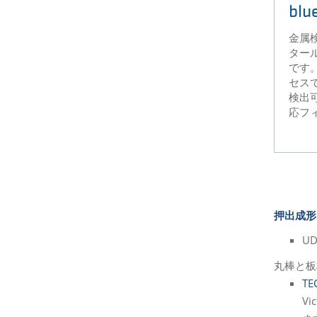
blu
金属
タール
です
セス
検出
応フ
押出成
U
丸棒と板
TE
V