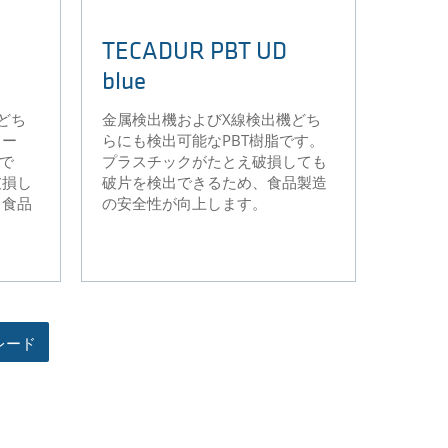
D
TECADUR PBT UD
blue
どち
金属検出機およびX線検出機どち
ター
らにも検出可能なPBT樹脂です。
脂で
プラスチックがたとえ破損しても
破損し
破片を検出できるため、食品製造
、食品
の安全性が向上します。
。
レード