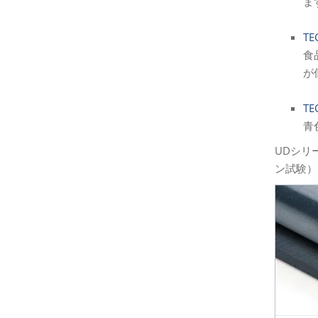
ま
TE
食
が
TE
青
UDシリ
ン試験）