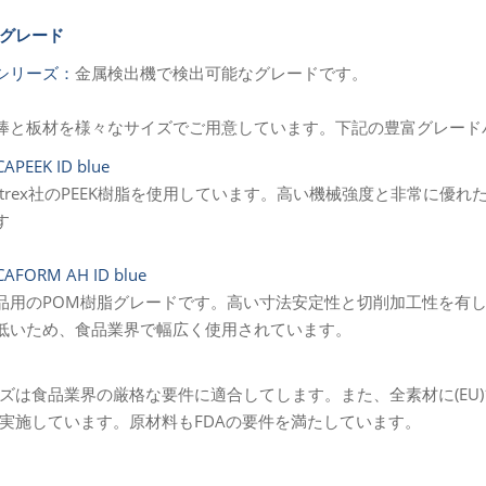
形グレード
Dシリーズ：
金属検出機で検出可能なグレードです。
棒と板材を様々なサイズでご用意しています。下記の豊富グレード
CAPEEK ID blue
ictrex社のPEEK樹脂を使用しています。高い機械強度と非常に
す
CAFORM AH ID blue
品用のPOM樹脂グレードです。高い寸法安定性と切削加工性を有
低いため、食品業界で幅広く使用されています。
ーズは食品業界の厳格な要件に適合してします。また、全素材に(EU)
実施しています。原材料もFDAの要件を満たしています。