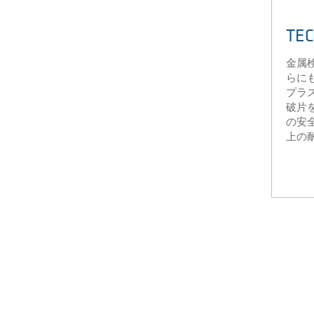
TEC
金属
らに
プラ
破片
の安
上の