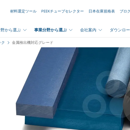
お問い合わせリスト ({{productCount}} 件の素材)
材料選定ツール
PEEKチューブセレクター
日本在庫規格表
ブロ
分野から選ぶ
事業分野から選ぶ
会社案内
ダウンロー
ック
金属検出機対応グレード