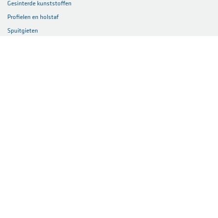
Gesinterde kunststoffen
Profielen en holstaf
Spuitgieten
Composieten
Verspaande delen
P8 poeder
INDUSTRIEËN
BEDRIJF
HOME
HANDELSGEGEVENS
JURIDISCHE KENNISGEVINGEN
PRIVACYBELEID