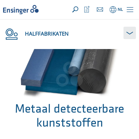
UW aanvraag ({{productCount}} Produkten)
OPEN
Startpagina
Bekijk
NL
favorietenlijst
HALFFABRIKATEN
Metaal detecteerbare
kunststoffen