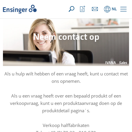
UW aanvraag ({{productCount}} Produkten)
OPEN
Startpagina
Bekijk
NL
favorietenlijst
Neem contact op
IVANA
Sales
Als u hulp wilt hebben of een vraag heeft, kunt u contact met
ons opnemen.
Als u een vraag heeft over een bepaald produkt of een
verkoopvraag, kunt u een produktaanvraag doen op de
produktdetail pagina´s.
Verkoop halffabrikaten