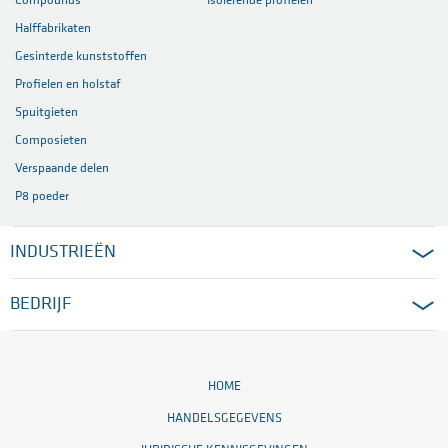
Compounds
Isolerende profielen
Halffabrikaten
Gesinterde kunststoffen
Profielen en holstaf
Spuitgieten
Composieten
Verspaande delen
P8 poeder
INDUSTRIEËN
BEDRIJF
HOME
HANDELSGEGEVENS