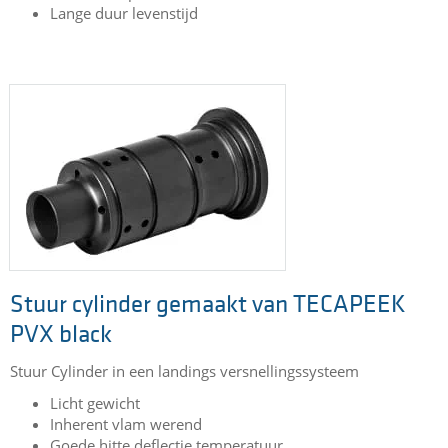
AD black
Delrin is gekozen vanwege de zeer goede eigenschappen:
Licht gewicht
Goede chemische bestendigheid tegen vliegtuig olieen,
vetten en brandstof.
Zeer goede corrosie bestendigheid
Goede sterkte
Goede verspaanbaarheid
Lange duur levenstijd