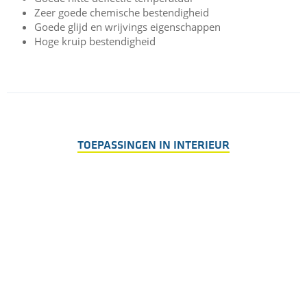
Stuur cylinder gemaakt van TECAPEEK
PVX black
Stuur Cylinder in een landings versnellingssysteem
Licht gewicht
Inherent vlam werend
Goede hitte deflectie temperatuur
Zeer goede chemische bestendigheid
Goede glijd en wrijvings eigenschappen
Hoge kruip bestendigheid
TOEPASSINGEN IN INTERIEUR