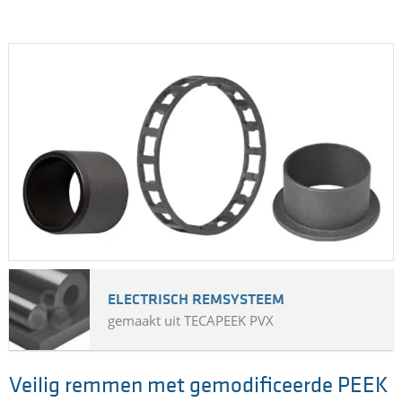
SMEERPLUG
gemaakt uit TECAFORM AD natural
Kostefficient smeren van het
landingsgestel
Landingsgestellen dragen het hele gewicht van een vliegtuig
gedurende de landing en grondactiviteiten. Al deze
scharnierende veerpoten en staven in het landingsgestel eisen
smering voor een veilige werking. Het smeervet wordt
behouden in deze scharnierende veerpoten en staven door de
smeerplug van TECAFORM AD (POM-H) van Ensinger.
DETAILS