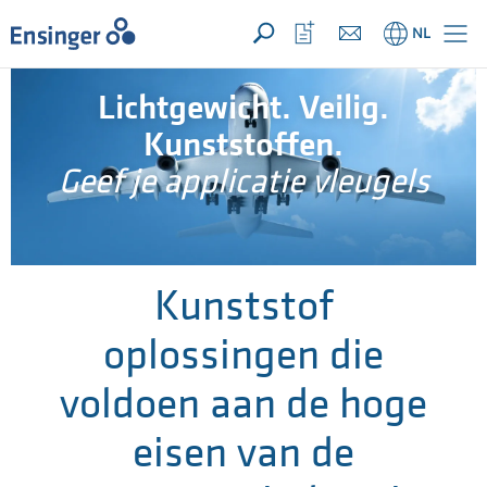
UW aanvraag ({{productCount}} Produkten)
OPEN
Startpagina
Bekijk
NL
favorietenlijst
Lichtgewicht. Veilig.
Kunststoffen.
Geef je applicatie vleugels
Kunststof
oplossingen die
voldoen aan de hoge
eisen van de