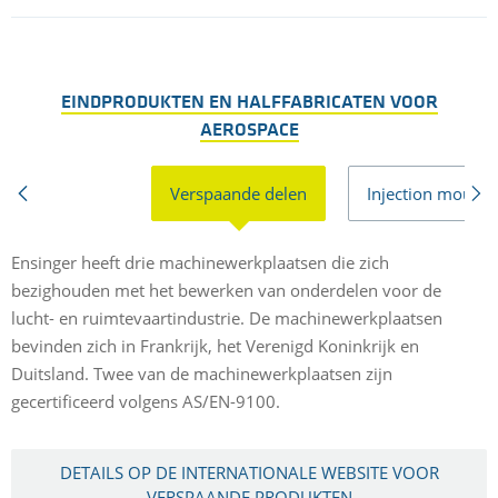
EINDPRODUKTEN EN HALFFABRICATEN VOOR
AEROSPACE
Verspaande delen
Injection mouldi
Ensinger heeft drie machinewerkplaatsen die zich
V
bezighouden met het bewerken van onderdelen voor de
m
lucht- en ruimtevaartindustrie. De machinewerkplaatsen
a
bevinden zich in Frankrijk, het Verenigd Koninkrijk en
c
Duitsland. Twee van de machinewerkplaatsen zijn
gecertificeerd volgens AS/EN-9100.
DETAILS OP DE INTERNATIONALE WEBSITE VOOR
VERSPAANDE PRODUKTEN