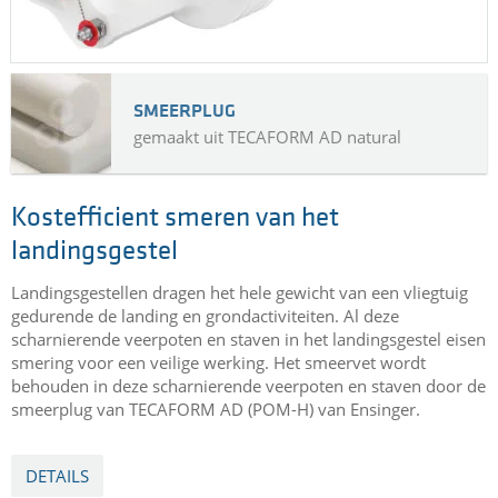
geleidend PPS
LED chips moeten geplaatst worden op een koellichaam, dat
vaak van aluminium gemaakt wordt. Het vervangen van de
aluminium koellichamen door een thermisch geleidend
kunststofprofiel reduceert het gewicht en de lifecycle kosten.
Kunststofprofielen hebben geen corrosie bescherming en
aarding nodig.
DETAILS