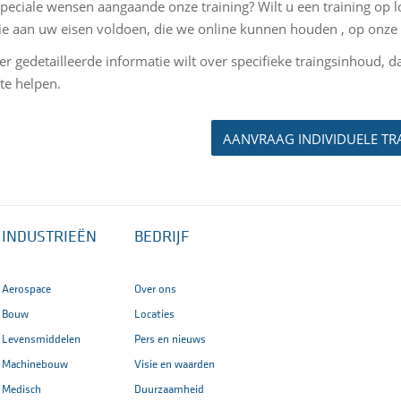
speciale wensen aangaande onze training? Wilt u een training op 
e aan uw eisen voldoen, die we online kunnen houden , op onze lo
er gedetailleerde informatie wilt over specifieke traingsinhoud, d
 te helpen.
AANVRAAG INDIVIDUELE TR
INDUSTRIEËN
BEDRIJF
Aerospace
Over ons
Bouw
Locaties
Levensmiddelen
Pers en nieuws
Machinebouw
Visie en waarden
Medisch
Duurzaamheid