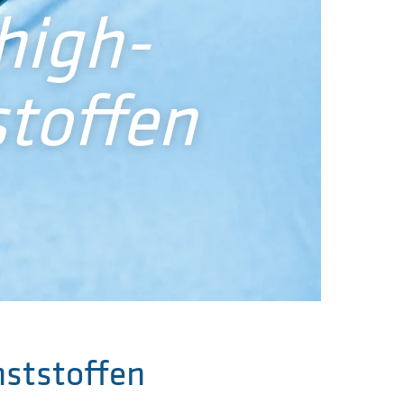
high-
toffen
nststoffen