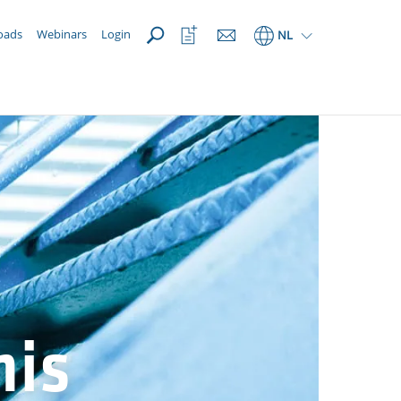
OPEN
Bekijk
oads
Webinars
Login
NL
favorietenlijst
nis