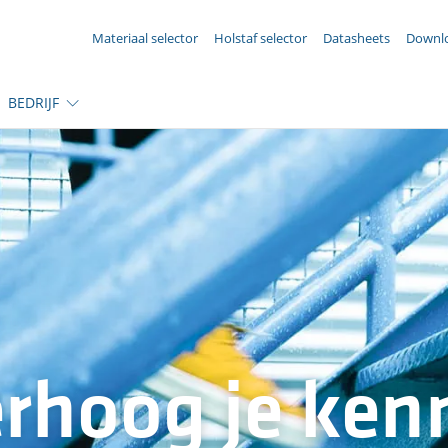
UW aanvraag ({{productCount}} Produkten)
Materiaal selector
Holstaf selector
Datasheets
Downl
BEDRIJF
rhoog je ken