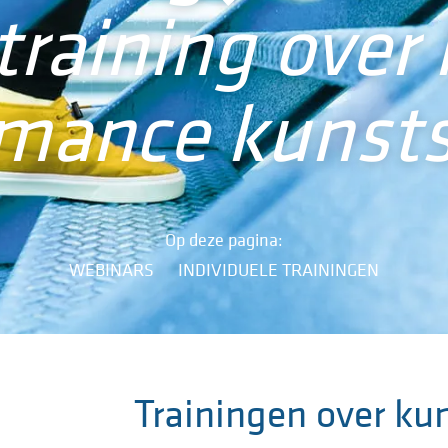
training over 
rmance kunsts
Op deze pagina:
WEBINARS
INDIVIDUELE TRAININGEN
Trainingen over ku