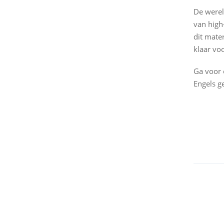
De werel
van high
dit mate
klaar vo
Ga voor 
Engels g