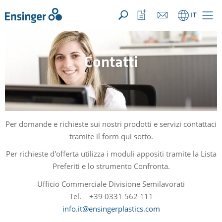
LA TUA RICHIESTA ({{productCount}} Prodotti)
APRI
Pagina
Apri
IT
iniziale
la
lista
dei
preferiti
Contatti
Per domande e richieste sui nostri prodotti e servizi contattaci
tramite il form qui sotto.
Per richieste d'offerta utilizza i moduli appositi tramite la Lista
Preferiti e lo strumento Confronta.
Ufficio Commerciale Divisione Semilavorati
Tel. +39 0331 562 111
info.it@ensingerplastics.com