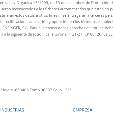
en la Ley Orgánica 15/1999, de 13 de diciembre, de Protección de
s, serán incorporados a los ficheros automatizados que están en
stinarán estos datos a otros fines ni se entregarán a terceras pe
o, rectificación, cancelación y oposición en los términos establec
NSINGER, S.A. Para el ejercicio de los derechos del titular, deberá
o a la siguiente dirección: calle Girona, nº21-27, CP 08120, La 
rid Hoja M-659406 Tomo 36837 Folio 122”
INDUSTRIAS
EMPRESA