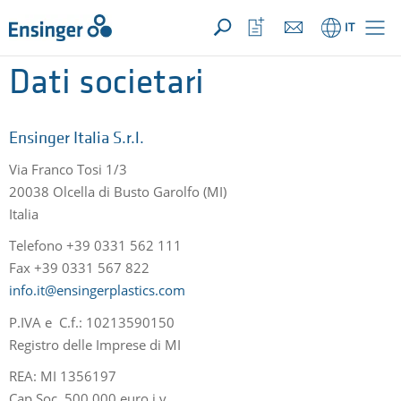
LA TUA RICHIESTA ({{productCount}} Prodotti)
APRI
Pagina
Apri
IT
iniziale
la
lista
Dati societari
dei
preferiti
Ensinger Italia S.r.l.
Via Franco Tosi 1/3
20038 Olcella di Busto Garolfo (MI)
Italia
Telefono +39 0331 562 111
Fax +39 0331 567 822
info.it@ensingerplastics.com
P.IVA e C.f.: 10213590150
Registro delle Imprese di MI
REA: MI 1356197
Cap Soc. 500.000 euro i.v.