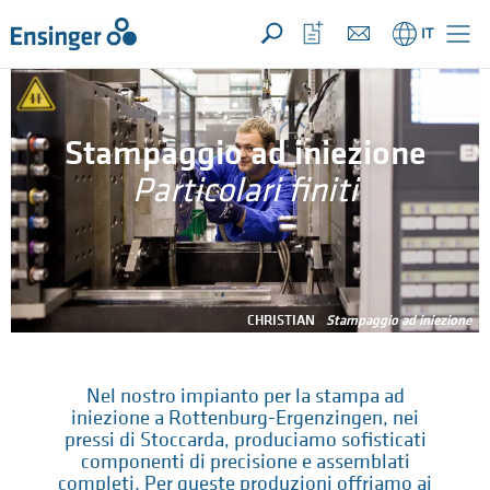
LA TUA RICHIESTA ({{productCount}} Prodotti)
APRI
Pagina
Apri
IT
iniziale
la
lista
dei
preferiti
Stampaggio ad iniezione
Particolari finiti
CHRISTIAN
Stampaggio ad iniezione
Nel nostro impianto per la stampa ad
iniezione a Rottenburg-Ergenzingen, nei
pressi di Stoccarda, produciamo sofisticati
componenti di precisione e assemblati
completi. Per queste produzioni offriamo ai