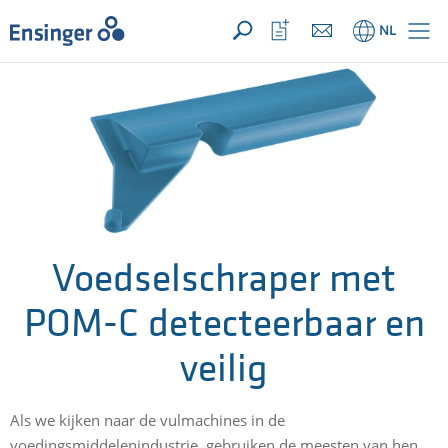
UW aanvraag ({{productCount}} Produkten)
OPEN
Startpagina
Bekijk
NL
favorietenlijst
Voedselschraper met
POM-C detecteerbaar en
veilig
Als we kijken naar de vulmachines in de
voedingsmiddelenindustrie, gebruiken de meesten van hen