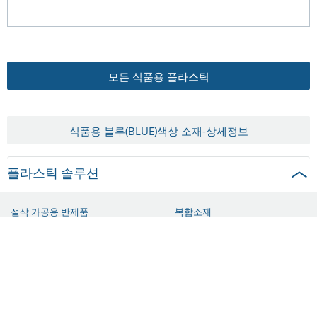
모든 식품용 플라스틱
식품용 블루(BLUE)색상 소재-상세정보
플라스틱 솔루션
절삭 가공용 반제품
복합소재
컴파운드
사출 성형
소결 플라스틱 (PI-폴리이미드)
절삭 가공 완제품
프로파일&튜브
P84 파우더 레진
단열바