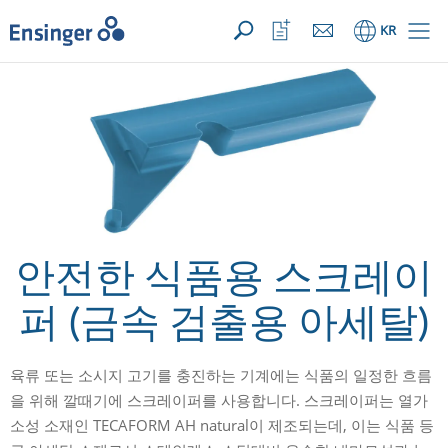
문의사항 ({{productCount}} Products)
열기
홈
관
KR
심
목
록
열
기
안전한 식품용 스크레이
퍼 (금속 검출용 아세탈)
육류 또는 소시지 고기를 충진하는 기계에는 식품의 일정한 흐름
을 위해 깔때기에 스크레이퍼를 사용합니다. 스크레이퍼는 열가
소성 소재인 TECAFORM AH natural이 제조되는데, 이는 식품 등