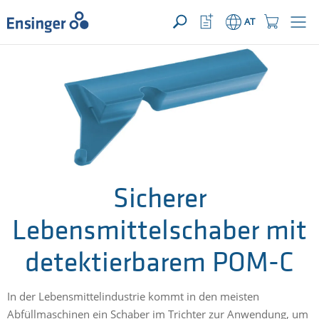
IHRE ANFRAGE ({{productCount}} Produkte)
ÖFFNEN
home_logo_aria
meta_navi_watchlist_icon_ari
meta_navi_sh
AT
Wie
können
wir
Ihnen
helfen?
Sicherer
Lebensmittelschaber mit
detektierbarem POM-C
In der Lebensmittelindustrie kommt in den meisten
Abfüllmaschinen ein Schaber im Trichter zur Anwendung, um