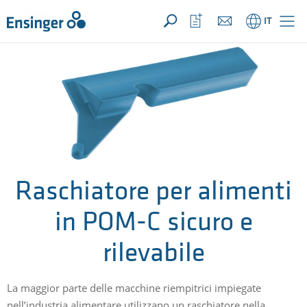
LA TUA RICHIESTA ({{productCount}} Prodotti)
APRI
Pagina
Apri
IT
iniziale
la
lista
dei
preferiti
Raschiatore per alimenti
in POM-C sicuro e
rilevabile
La maggior parte delle macchine riempitrici impiegate
nell’industria alimentare utilizzano un raschiatore nella