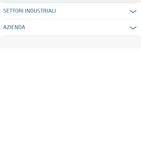
SETTORI INDUSTRIALI
AZIENDA
HOME
DATI SOCIETARI
PRIVACY
WHISTLEBLOWING
MODELLO 231/2001
AVVISI LEGALI
CONDIZIONI GENERALI DI FORNITURA
IMPOSTAZIONI SUI COOKIE