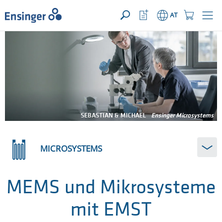
IHRE ANFRAGE ({{productCount}} Produkte)
ÖFFNEN
home_logo_aria
meta_navi_watchlist_icon_ari
meta_navi_sh
AT
Wie
können
wir
Ihnen
helfen?
SEBASTIAN & MICHAEL
Ensinger Microsystems
MICROSYSTEMS
MEMS und Mikrosysteme
mit EMST