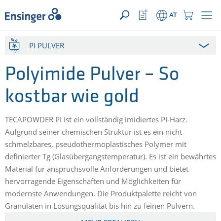
IHRE ANFRAGE ({{productCount}} Produkte)
ÖFFNEN
home_logo_aria
meta_navi_watchlist_icon_ari
meta_navi_sh
AT
Wie
PI PULVER
können
wir
Ihnen
Polyimide Pulver – So
helfen?
kostbar wie gold
TECAPOWDER PI ist ein vollständig imidiertes PI-Harz.
Aufgrund seiner chemischen Struktur ist es ein nicht
schmelzbares, pseudothermoplastisches Polymer mit
definierter Tg (Glasübergangstemperatur). Es ist ein bewährtes
Material für anspruchsvolle Anforderungen und bietet
hervorragende Eigenschaften und Möglichkeiten für
modernste Anwendungen. Die Produktpalette reicht von
Granulaten in Lösungsqualität bis hin zu feinen Pulvern.