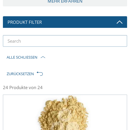
MEHR ERFAHREN
PRODUKT FILTER
produkt
filter
ALLE SCHLIESSEN
ZURÜCKSETZEN
24 Produkte von 24