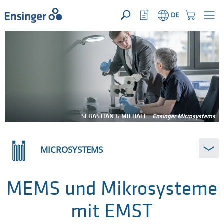
IHRE ANFRAGE ({{productCount}} Produkte)
ÖFFNEN
Startseite
Watchlist
Einkaufswage
DE
Button
Button
Wie
können
wir
Ihnen
helfen?
SEBASTIAN & MICHAEL
Ensinger Microsystems
MICROSYSTEMS
MEMS und Mikrosysteme
mit EMST