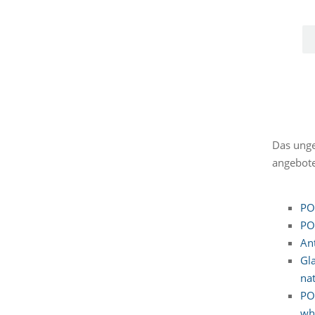
Das ung
angebote
PO
PO
An
Gl
nat
PO
wh