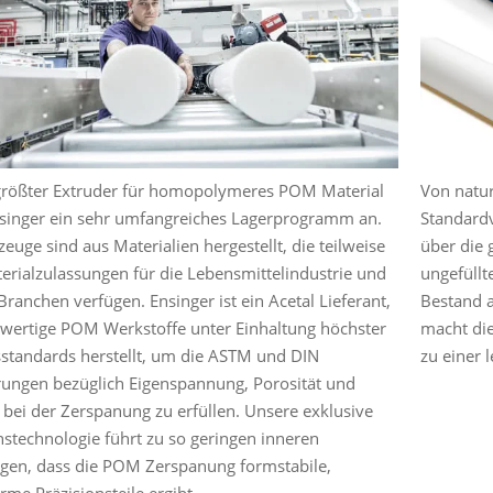
größter Extruder für homopolymeres POM Material
Von natu
nsinger ein sehr umfangreiches Lagerprogramm an.
Standardv
euge sind aus Materialien hergestellt, die teilweise
über die 
erialzulassungen für die Lebensmittelindustrie und
ungefüllt
Branchen verfügen. Ensinger ist ein Acetal Lieferant,
Bestand a
wertige POM Werkstoffe unter Einhaltung höchster
macht die
sstandards herstellt, um die ASTM und DIN
zu einer 
ungen bezüglich Eigenspannung, Porosität und
ät bei der Zerspanung zu erfüllen. Unsere exklusive
nstechnologie führt zu so geringen inneren
en, dass die POM Zerspanung formstabile,