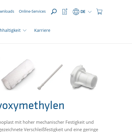
ÖFFNEN
Watchlist
Einkaufswagen
wnloads
Online-Services
DE
Button
Button
hhaltigkeit
Karriere
yoxymethylen
ermoplast mit hoher mechanischer Festigkeit und
gezeichnete Verschleißfestigkeit und eine geringe