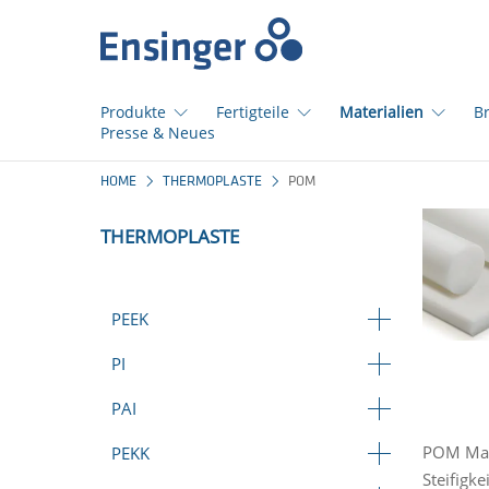
Startseite
Produkte
Fertigteile
Materialien
B
Presse & Neues
Wie
HOME
THERMOPLASTE
POM
können
wir
THERMOPLASTE
Ihnen
helfen?
PEEK
PI
PAI
POM Mate
PEKK
Steifigk