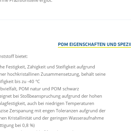
rme Präzisionsteile ergibt.
POM EIGENSCHAFTEN UND SPEZ
tstoff bietet:
e Festigkeit, Zähigkeit und Steifigkeit aufgrund
iner hochkristallinen Zusammensetzung, behält seine
ifigkeit bis zu -40 °C
rbvielfalt, POM natur und POM schwarz
eignet bei Stoßbeanspruchung aufgrund der hohen
lagfestigkeit, auch bei niedrigen Temperaturen
äzise Zerspanung mit engen Toleranzen aufgrund der
hen Kristallinität und der geringen Wasseraufnahme
ttigung bei 0,8 %)