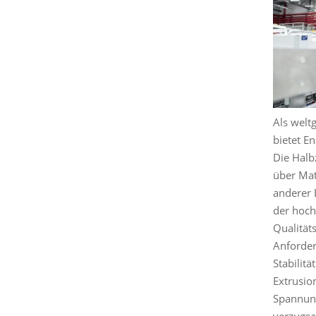
Als welt
bietet E
Die Halbz
über Mat
anderer 
der hoch
Qualität
Anforder
Stabilit
Extrusio
Spannung