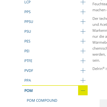
LCP
Feuchtea
machen d
PPS
Der tech
PPSU
und Acet
Markenn
PSU
nur die 
PES
Wärmebes
chemisch
PEI
werden, 
sein.
PTFE
®
Delrin
i
PVDF
PPA
POM
POM COMPOUND