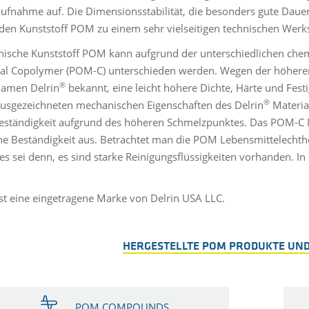
ufnahme auf. Die Dimensionsstabilität, die besonders gute Dauerf
en Kunststoff POM zu einem sehr vielseitigen technischen Werkst
nische Kunststoff POM kann aufgrund der unterschiedlichen ch
al Copolymer (POM-C) unterschieden werden. Wegen der höheren 
®
amen Delrin
bekannt, eine leicht höhere Dichte, Härte und Fest
®
ausgezeichneten mechanischen Eigenschaften des Delrin
Material
tändigkeit aufgrund des höheren Schmelzpunktes. Das POM-C Ma
e Beständigkeit aus. Betrachtet man die POM Lebensmittelecht
es sei denn, es sind starke Reinigungsflüssigkeiten vorhanden. I
st eine eingetragene Marke von Delrin USA LLC.
HERGESTELLTE POM PRODUKTE UND
POM COMPOUNDS