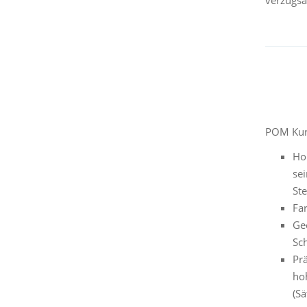
verzugsa
POM Kuns
Hoh
se
Ste
Fa
Ge
Sch
Pr
ho
(Sä