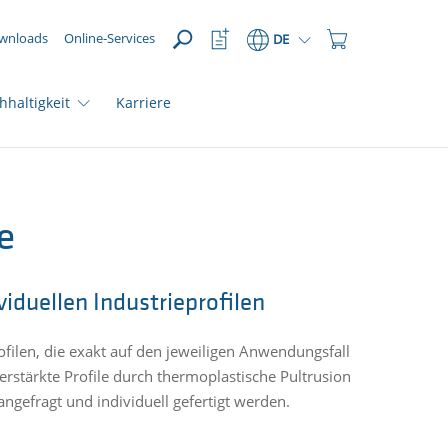
ÖFFNEN
Watchlist
Einkaufswagen
wnloads
Online-Services
DE
Button
Button
hhaltigkeit
Karriere
e
iduellen Industrieprofilen
filen, die exakt auf den jeweiligen Anwendungsfall
verstärkte Profile durch thermoplastische Pultrusion
ngefragt und individuell gefertigt werden.