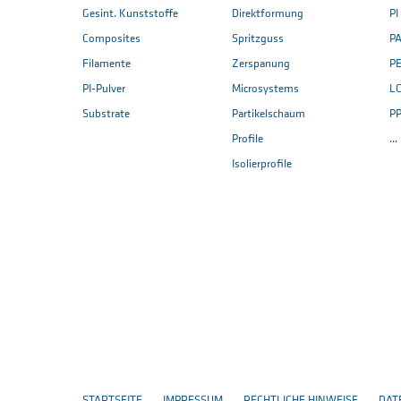
Gesint. Kunststoffe
Direktformung
PI
Composites
Spritzguss
PA
Filamente
Zerspanung
P
PI-Pulver
Microsystems
L
Substrate
Partikelschaum
P
Profile
..
Isolierprofile
STARTSEITE
IMPRESSUM
RECHTLICHE HINWEISE
DAT