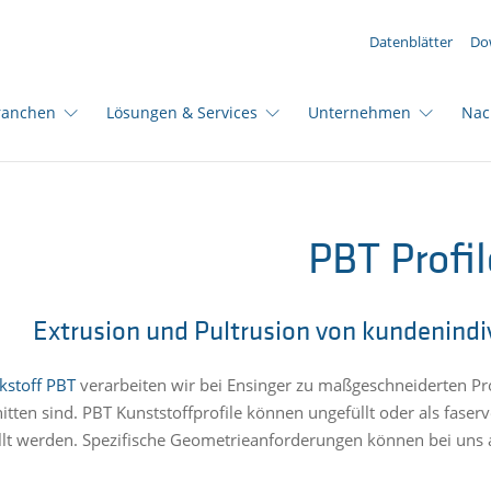
IHRE ANFRAGE ({{productCount}} Produkte)
Datenblätter
Do
ranchen
Lösungen & Services
Unternehmen
Nac
PBT Profil
Extrusion und Pultrusion von kundenindiv
kstoff PBT
verarbeiten wir bei Ensinger zu maßgeschneiderten Pro
itten sind. PBT Kunststoffprofile können ungefüllt oder als faser
llt werden. Spezifische Geometrieanforderungen können bei uns a