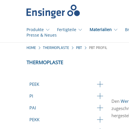
Startseite
Produkte
Fertigteile
Materialien
B
Presse & Neues
Wie
HOME
THERMOPLASTE
PBT
PBT PROFIL
können
wir
THERMOPLASTE
Ihnen
helfen?
PEEK
PI
Den
Wer
PAI
zugeschn
hergeste
PEKK