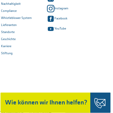
Nachhaltigkeit
Instagram
Compliance
Whistleblower System
Facebook
Lieferanten
YouTube
Standorte
Geschichte
Karriere
Stiftung
Seite
Wie können wir Ihnen helfen?
drucken
Nach oben
TSBEDINGUNGEN
© 2026 Ensinger