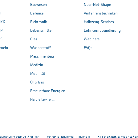
Bauwesen
Near-Net-Shape
I
Defence
Verfahrenstechniken
EKK
Elektronik
Halbzeug-Services
CP
Lebensmittel
Lohncompoundierung
PS
Glas
Webinare
. mehr
Wasserstoff
FAQs
Maschinenbau
Medizin
Mobilität
Öl & Gas
Erneuerbare Energien
Halbleiter- & ...
ENSCHUTZERKLÄRUNG
COOKIE-EINSTELLUNGEN
ALLGEMEINE GESCHÄF