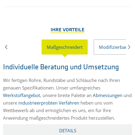
IHRE VORTEILE
Maßgeschneidert
Modifizierbar
Individuelle Beratung und Umsetzung
Wir fertigen Rohre, Rundstäbe und Schläuche nach Ihren
V
genauen Spezifikationen. Unser umfangreiches
A
Werkstoffangebot
, unsere breite Palette an
Abmessungen
und
u
unsere
industrieerprobten Verfahren
heben uns vom
W
Wettbewerb ab und ermöglichen es uns, ein für Ihre
A
Anwendung maßgeschneidertes Produkt herzustellen.
W
v
DETAILS