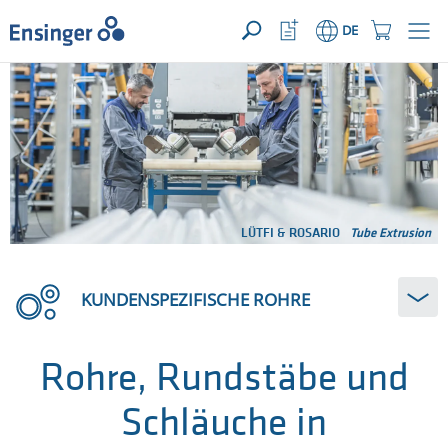
IHRE ANFRAGE ({{productCount}} Produkte)
ÖFFNEN
Startseite
Watchlist
Einkaufswage
DE
Button
Button
Wie
können
wir
Ihnen
helfen?
LÜTFI & ROSARIO
Tube Extrusion
KUNDENSPEZIFISCHE ROHRE
Rohre, Rundstäbe und
Schläuche in