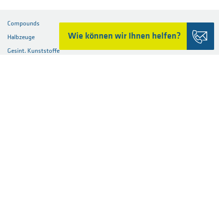
Compounds
Wie können wir Ihnen helfen?
Halbzeuge
Gesint. Kunststoffe
Composites
Filamente
PI-Pulver
Substrate
FERTIGTEILE
MATERIALIEN
BRANCHEN
SERVICES