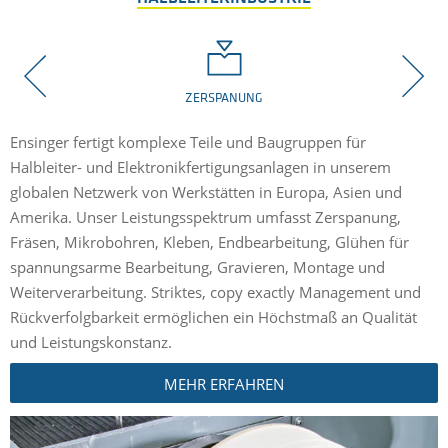
ZERSPANUNG
Ensinger fertigt komplexe Teile und Baugruppen für
E
Halbleiter- und Elektronikfertigungsanlagen in unserem
H
globalen Netzwerk von Werkstätten in Europa, Asien und
S
e
Amerika. Unser Leistungsspektrum umfasst Zerspanung,
M
Fräsen, Mikrobohren, Kleben, Endbearbeitung, Glühen für
M
spannungsarme Bearbeitung, Gravieren, Montage und
u
Weiterverarbeitung. Striktes, copy exactly Management und
Rückverfolgbarkeit ermöglichen ein Höchstmaß an Qualität
und Leistungskonstanz.
MEHR ERFAHREN