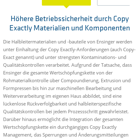
Höhere Betriebssicherheit durch Copy
Exactly Materialien und Komponenten
Die Halbleitermaterialien und -bauteile von Ensinger werden
unter Einhaltung der Copy Exactly-Anforderungen (auch Copy-
H
Exact genannt) und unter strengsten Kontaminations- und
H
Qualitätskontrollen verarbeitet. Aufgrund der Tatsache, dass
H
Ensinger die gesamte Wertschöpfungskette von der
e
Rohmaterialkontrolle über Compoundierung, Extrusion und
e
Formpressen bis hin zur maschinellen Bearbeitung und
D
Weiterverarbeitung im eigenen Haus abbildet, sind eine
T
lückenlose Rückverfolgbarkeit und halbleiterspezifische
D
Qualitätskontrollen bei jedem Prozessschritt gewährleistet.
E
Darüber hinaus ermöglicht die Integration der gesamten
e
Wertschöpfungskette ein durchgängiges Copy Exactly
G
Management, das Sperrungen und Änderungsmitteilungen