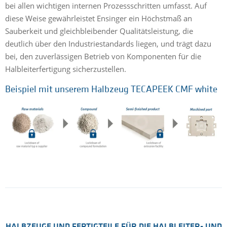
A
bei allen wichtigen internen Prozessschritten umfasst. Auf
diese Weise gewährleistet Ensinger ein Höchstmaß an
G
Sauberkeit und gleichbleibender Qualitätsleistung, die
V
deutlich über den Industriestandards liegen, und trägt dazu
w
bei, den zuverlässigen Betrieb von Komponenten für die
u
Halbleiterfertigung sicherzustellen.
d
u
Beispiel mit unserem Halbzeug TECAPEEK CMF white
N
k
e
w
HALBZEUGE UND FERTIGTEILE FÜR DIE HALBLEITER- UND