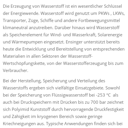
Die Erzeugung von Wasserstoff ist ein wesentlicher Schlüssel
W
der Energiewende. Wasserstoff wird genutzt um PKWs , LKWs,
S
Transporter, Züge, Schiffe und andere Fortbewegungsmittel
d
klimaneutral anzutreiben. Darüber hinaus wird Wasserstoff
E
als Speicherelement für Wind- und Wasserkraft, Solarenergie
i
und Wärmepumpen eingesetzt. Ensinger unterstützt bereits
B
heute die Entwicklung und Bereitstellung von entsprechenden
P
Materialien in allen Sektoren der Wasserstoff-
d
Wertschöpfungskette, von der Wasserstofferzeugung bis zum
Verbraucher.
Bei der Herstellung, Speicherung und Verteilung des
Wasserstoffs ergeben sich vielfältige Einsatzgebiete. Sowohl
bei der Speicherung von Flüssigwasserstoff bei -253 °C als
auch bei Druckspeichern mit Drücken bis zu 700 bar zeichnet
sich Polyimid Kunststoff durch hervorragende Druckfestigkeit
und Zähigkeit im kryogenen Bereich sowie geringe
Kriechneigungen aus. Typische Anwendungen finden sich bei