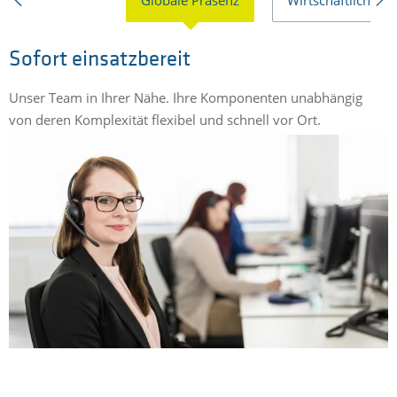
Sofort einsatzbereit
Unser Team in Ihrer Nähe. Ihre Komponenten unabhängig
B
von deren Komplexität flexibel und schnell vor Ort.
g
S
m
E
g
L