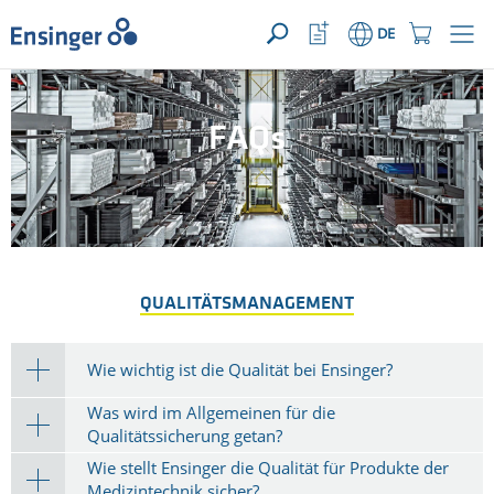
IHRE ANFRAGE ({{productCount}} Produkte)
ÖFFNEN
Startseite
Watchlist
Einkaufswage
DE
Button
Button
Wie
können
wir
FAQs
Ihnen
helfen?
QUALITÄTSMANAGEMENT
Wie wichtig ist die Qualität bei Ensinger?
Was wird im Allgemeinen für die
Qualitätssicherung getan?
Wie stellt Ensinger die Qualität für Produkte der
Medizintechnik sicher?