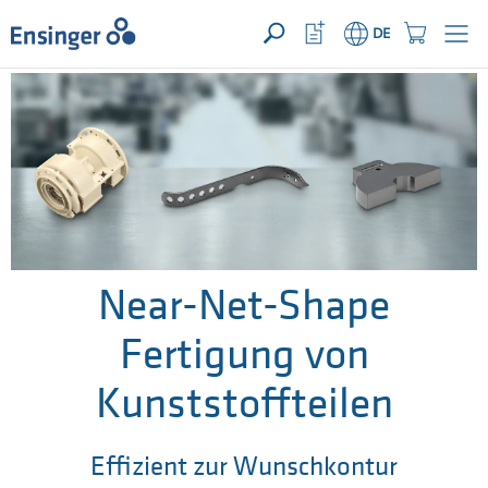
IHRE ANFRAGE ({{productCount}} Produkte)
ÖFFNEN
Startseite
Watchlist
Einkaufswage
DE
Button
Button
Wie
können
wir
Ihnen
helfen?
Near-Net-Shape
Fertigung von
Kunststoffteilen
Effizient zur Wunschkontur