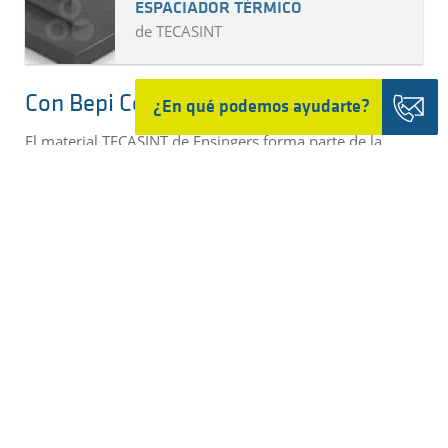
ESPACIADOR TÉRMICO
de TECASINT
Con Bepi Colombo a Mercurio
¿En qué podemos ayudarte?
El material TECASINT de Ensingers forma parte de la
primera misión europea a Mercurio con BepiColombo.
Las naves espaciales de la misión dependen del
funcionamiento del sistema de control térmico (TCS), que
mantiene todos los sistemas componentes de la nave
dentro de un rango de temperatura aceptable durante
cada fase de la misión. Una parte del TCS es un
espaciador térmico, que funciona como barrera contra
las altas temperaturas y la radiación. Este espaciador
térmico es una placa en forma de anillo fabricada con
TECASINT.
DETALHES