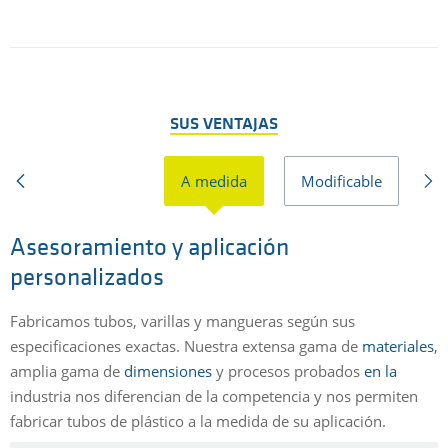
SUS VENTAJAS
A medida
Modificable
V
Asesoramiento y aplicación
personalizados
D
r
Fabricamos tubos, varillas y mangueras según sus
g
especificaciones exactas. Nuestra extensa gama de
materiales
,
c
amplia gama de
dimensiones
y procesos probados
en la
p
industria nos diferencian de la competencia y nos permiten
n
fabricar tubos de plástico a la medida de su aplicación.
m