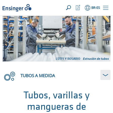
SUA SOLICITAÇÃO ({{productCount}} Products)
ABRIR
Início
Abrir
BR
-ES
lista
de
¿En
favoritos
qué
podemos
ayudarte?
LÜTFI Y ROSARIO
Extrusión de tubos
TUBOS A MEDIDA
Tubos, varillas y
mangueras de