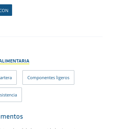
 CON
 ALIMENTARIA
artera
Componentes ligeros
sistencia
Detectabi
limentos
contami