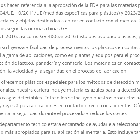
ados hacen referencia a la aprobación de la FDA para las materia
4/UE, 10/2011/UE (medidas específicas para plásticos) y 2023/2
eriales y objetos destinados a entrar en contacto con alimentos.
ados según las normas chinas GB
1-2016, así como GB 4806.6-2016 (lista positiva para plásticos) 
a su ligereza y facilidad de procesamiento, los plásticos en conta
ia gama de aplicaciones, como en plantas y equipos para el proc
cción de lácteos, panadería y confitería. Los materiales en conta
ón, la velocidad y la seguridad en el proceso de fabricación.
ofrecemos plásticos especiales para los métodos de detección má
onales, nuestra cartera incluye materiales azules para la detecci
s rasgos detectables. Entre ellos se incluyen nuestros productos 
y rayos X para aplicaciones en contacto directo con alimentos. 
enta la seguridad durante el procesado y reduce los costes.
departamento técnico estará encantado de ayudarle a selecciona
o más apropiados para su aplicación alimentaria. Esto incluye ta