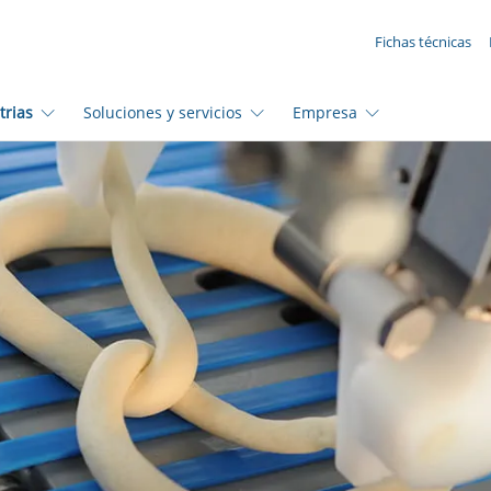
SUA SOLICITAÇÃO ({{productCount}} Products)
Fichas técnicas
trias
Soluciones y servicios
Empresa