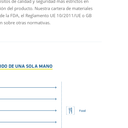
sitos de calidad y seguridad más estrictos en
En las líneas
ción del producto. Nuestra cartera de materiales
fragmentos de
s de la FDA, el Reglamento UE 10/2011/UE o GB
esencial. Nue
ón sobre otras normativas.
con alimentos
puede mejora
Al mismo tie
internacional
de sustancias
nocivos.
TODO DE UNA SOLA MANO
Debido a su b
producción, 
que los mater
contacto con 
inducción) y 
especiales pa
metales (ID) 
Además, cump