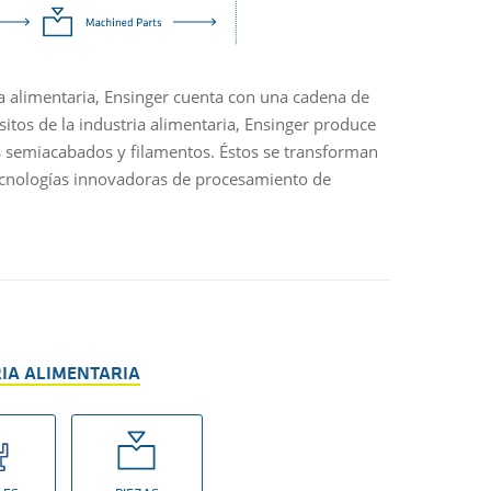
alimentos. P
coloración a
ia alimentaria, Ensinger cuenta con una cadena de
sitos de la industria alimentaria, Ensinger produce
 semiacabados y filamentos. Éstos se transforman
ecnologías innovadoras de procesamiento de
RIA ALIMENTARIA