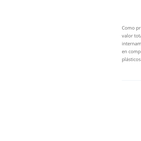
Como pro
valor to
internam
en compo
plásticos