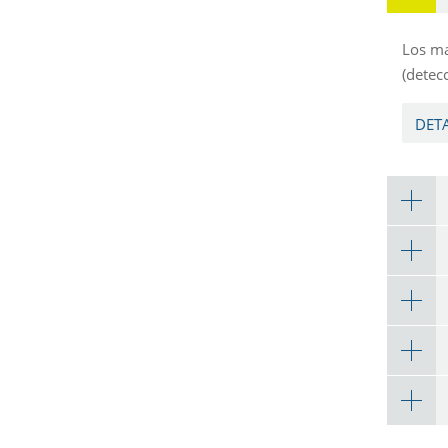
Los ma
(detec
DET