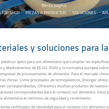
Nesta página:
STOP SHOP
PIEZAS & PRODUCTOS
SOLUCIONES
APL
eriales y soluciones para la
e plásticos aptos para uso alimentario que cumplan las especifica
s y Medicamentos de EE.UU. (FDA) y la normativa europea sobre 
 empresas de procesamiento de alimentos. Para el mercado chino
rias chinas. Como procesador de termoplásticos, Ensinger ofrece
ones correspondientes. Ofrecemos muchos productos de nuestra c
ciones correspondientes para el contacto con alimentos. Estos p
ía alimentaria en términos de seguridad y rendimiento.
 emite certificados de idoneidad para el contacto con alimentos e