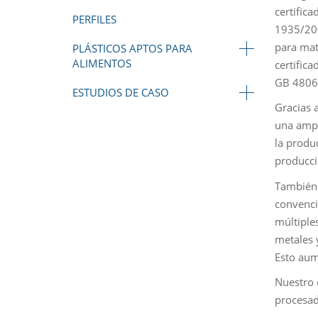
certific
PERFILES
1935/200
para mat
PLÁSTICOS APTOS PARA
ALIMENTOS
certific
GB 4806.
ESTUDIOS DE CASO
Gracias 
una ampl
la produ
producci
También 
convenci
múltiple
metales 
Esto aum
Nuestro 
procesad