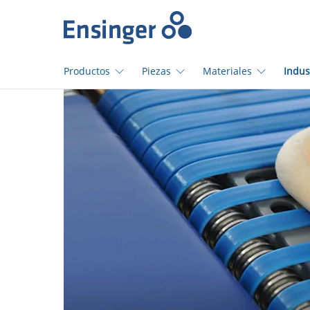
Início
Productos
Piezas
Materiales
Indus
¿En
qué
podemos
ayudarte?