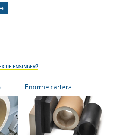
TECAPEEK CF30
EK
TECAPEEK GF30
EK DE ENSINGER?
o
Enorme cartera