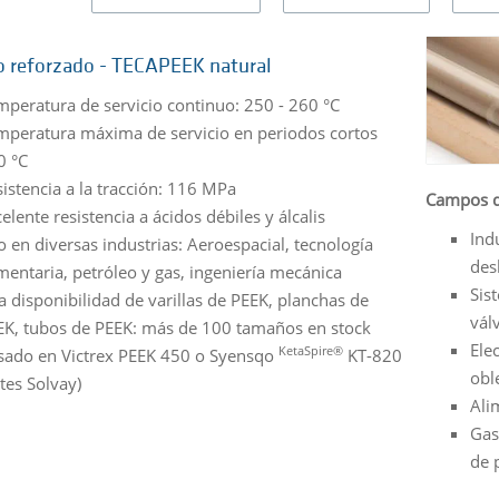
 reforzado - TECAPEEK natural
mperatura de servicio continuo: 250 - 260 °C
mperatura máxima de servicio en periodos cortos
0 °C
istencia a la tracción: 116 MPa
Campos d
elente resistencia a ácidos débiles y álcalis
Ind
 en diversas industrias: Aeroespacial, tecnología
des
mentaria, petróleo y gas, ingeniería mecánica
Sis
a disponibilidad de varillas de PEEK, planchas de
vál
EK, tubos de PEEK: más de 100 tamaños en stock
Ele
KetaSpire®
sado en Victrex PEEK 450 o Syensqo
KT-820
obl
tes Solvay)
Ali
Gas
de 