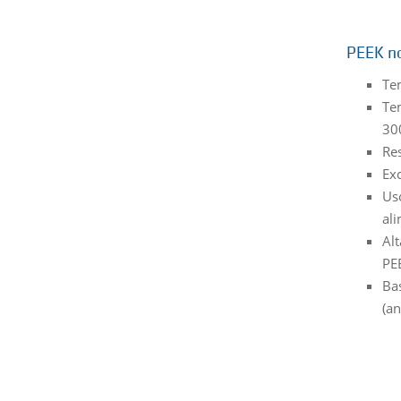
PEEK no
Te
Te
30
Res
Exc
Uso
ali
Alt
PE
Ba
(an