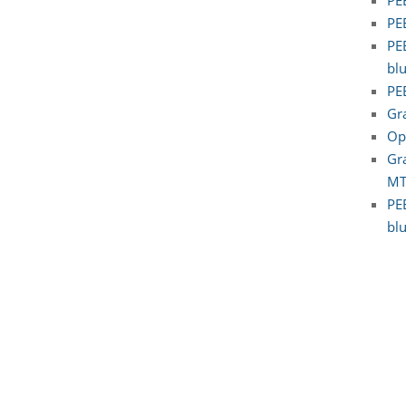
PE
PE
bl
PE
Gr
Op
Gr
M
PE
bl