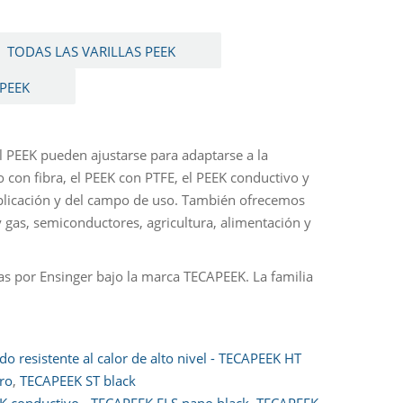
TODAS LAS VARILLAS PEEK
PEEK
l PEEK pueden ajustarse para adaptarse a la
o con fibra, el PEEK con PTFE, el PEEK conductivo y
aplicación y del campo de uso. También ofrecemos
y gas, semiconductores, agricultura, alimentación y
as por Ensinger bajo la marca TECAPEEK. La familia
do resistente al calor de alto nivel - TECAPEEK HT
ro
,
TECAPEEK ST black
K conductivo - TECAPEEK ELS nano black
,
TECAPEEK