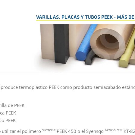
VARILLAS, PLACAS Y TUBOS PEEK - MÁS DE
 produce termoplástico PEEK como producto semiacabado estánda
illa de PEEK
aca PEEK
bo PEEK
Victrex®
KetaSpire®
 utilizar el polímero
PEEK 450 o el Syensqo
KT-82