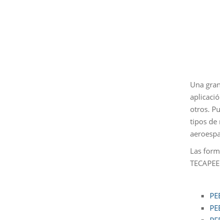
Una gran
aplicaci
otros. P
tipos de
aeroespa
Las form
TECAPEEK
PEE
PE
PE