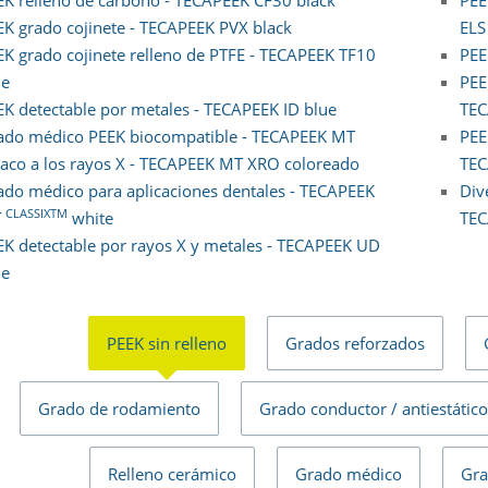
EK grado cojinete - TECAPEEK PVX black
ELS
EK grado cojinete relleno de PTFE - TECAPEEK TF10
PEE
ue
PEE
EK detectable por metales - TECAPEEK ID blue
TEC
ado médico PEEK biocompatible - TECAPEEK MT
PEE
aco a los rayos X - TECAPEEK MT XRO coloreado
TEC
ado médico para aplicaciones dentales - TECAPEEK
Div
CLASSIXTM
T
white
TEC
EK detectable por rayos X y metales - TECAPEEK UD
ue
PEEK sin relleno
Grados reforzados
Grado de rodamiento
Grado conductor / antiestático
Relleno cerámico
Grado médico
Gra