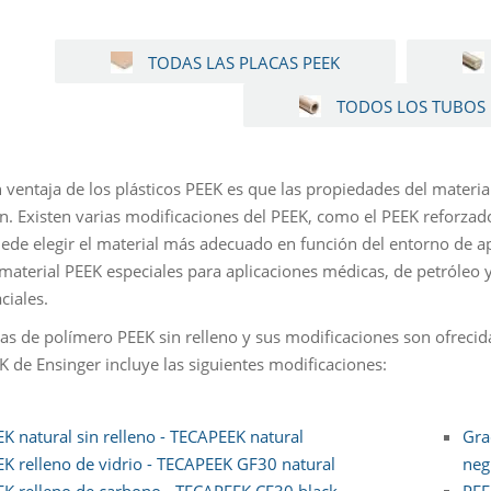
TODAS LAS PLACAS PEEK
TODOS LOS TUBOS 
 ventaja de los plásticos PEEK es que las propiedades del materia
ón. Existen varias modificaciones del PEEK, como el PEEK reforzad
uede elegir el material más adecuado en función del entorno de 
 material PEEK especiales para aplicaciones médicas, de petróleo 
ciales.
as de polímero PEEK sin relleno y sus modificaciones son ofrecid
 de Ensinger incluye las siguientes modificaciones:
K natural sin relleno - TECAPEEK natural
Gra
EK relleno de vidrio - TECAPEEK GF30 natural
neg
EK relleno de carbono - TECAPEEK CF30 black
PEE