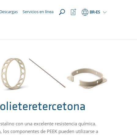
ABRIR
Abrir
Descargas
Servicios en línea
BR
-ES
lista
de
favoritos
olieteretercetona
istalino con una excelente resistencia química.
ra, los componentes de PEEK pueden utilizarse a