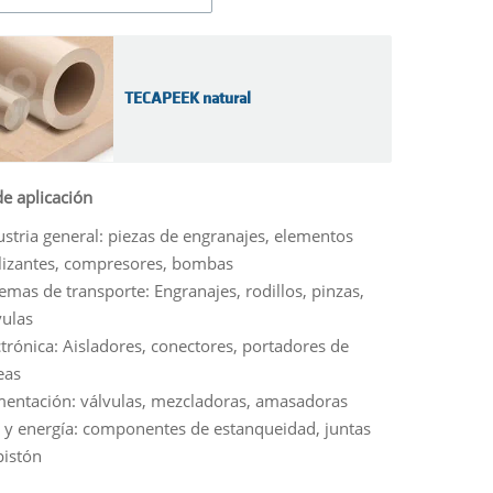
PEEK reforz
mecánicas
TECAPEEK natural
TECAPE
TECAPE
Reforzado co
e aplicación
grados de PE
ustria general: piezas de engranajes, elementos
resistencia q
lizantes, compresores, bombas
mayor resiste
temas de transporte: Engranajes, rodillos, pinzas,
elasticidad m
vulas
relleno de ca
ctrónica: Aisladores, conectores, portadores de
eas
E-Modulus
mentación: válvulas, mezcladoras, amasadoras
Marca
 y energía: componentes de estanqueidad, juntas
pistón
TECAPEEK natu