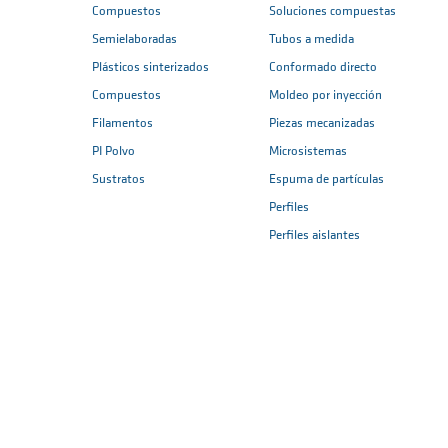
Compuestos
Soluciones compuestas
Semielaboradas
Tubos a medida
Plásticos sinterizados
Conformado directo
Compuestos
Moldeo por inyección
Filamentos
Piezas mecanizadas
PI Polvo
Microsistemas
Sustratos
Espuma de partículas
Perfiles
Perfiles aislantes