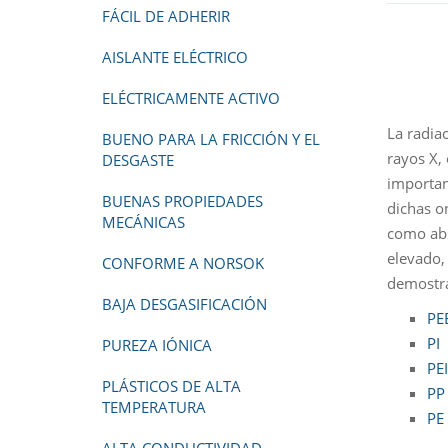
FÁCIL DE ADHERIR
AISLANTE ELÉCTRICO
ELÉCTRICAMENTE ACTIVO
La radia
BUENO PARA LA FRICCIÓN Y EL
rayos X,
DESGASTE
importan
BUENAS PROPIEDADES
dichas o
MECÁNICAS
como abs
elevado,
CONFORME A NORSOK
demostra
BAJA DESGASIFICACIÓN
PE
PI
PUREZA IÓNICA
PEI
PLÁSTICOS DE ALTA
PP
TEMPERATURA
PE