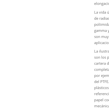
elongaci
La vida ú
de radia
poliimid
gamma y 
son muy 
aplicaci
La ilustr
son los 
cartera 
completa 
por ejemp
del PTFE.
plástico
referenc
papel co
mecánica