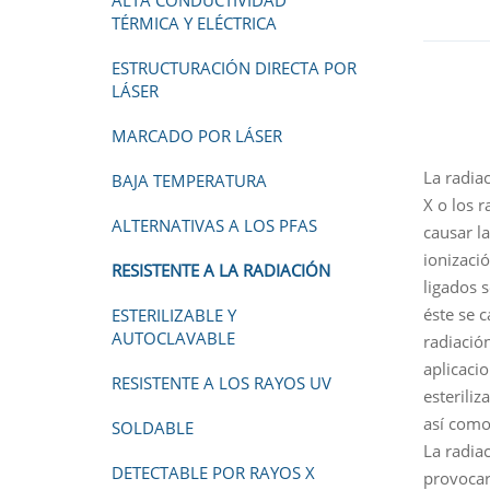
ALTA CONDUCTIVIDAD
TÉRMICA Y ELÉCTRICA
ESTRUCTURACIÓN DIRECTA POR
LÁSER
MARCADO POR LÁSER
La radia
BAJA TEMPERATURA
X o los 
ALTERNATIVAS A LOS PFAS
causar la
ionizaci
RESISTENTE A LA RADIACIÓN
ligados 
éste se 
ESTERILIZABLE Y
AUTOCLAVABLE
radiació
aplicaci
RESISTENTE A LOS RAYOS UV
esterili
así como
SOLDABLE
La radiac
DETECTABLE POR RAYOS X
provocar