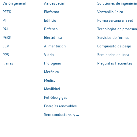
Visión general
Aeroespacial
Soluciones de ingeniería
PEEK
Biofarma
Ventanilla única
PI
Edificio
Forma cercana a la red
PAI
Defensa
Tecnologías de procesa
PEKK
Electrónica
Servicios de formas
LCP
Alimentación
Compuesto de peaje
PPS
Vidrio
Seminarios en línea
... más
Hidrógeno
Preguntas frecuentes
Mecánica
Médico
Movilidad
Petróleo y gas
Energías renovables
Semiconductores y ...