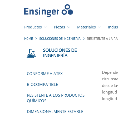
Início
Productos
Piezas
Materiales
Indus
¿En
HOME
SOLUCIONES DE INGENIERÍA
RESISTENTE A LA RA
qué
podemos
SOLUCIONES DE
ayudarte?
INGENIERÍA
Dependie
CONFORME A ATEX
circunst
BIOCOMPATIBLE
desde la
longitud
RESISTENTE A LOS PRODUCTOS
longitud 
QUÍMICOS
DIMENSIONALMENTE ESTABLE