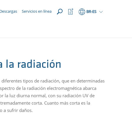
ABRIR
Abrir
Descargas
Servicios en línea
BR
-ES
lista
de
favoritos
a la radiación
 diferentes tipos de radiación, que en determinadas
espectro de la radiación electromagnética abarca
r la luz diurna normal, con su radiación UV de
xtremadamente corta. Cuanto más corta es la
o a sufrir daños.