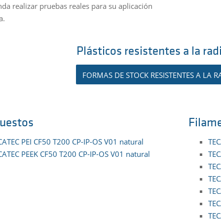
da realizar pruebas reales para su aplicación
a.
Plásticos resistentes a la r
FORMAS DE STOCK RESISTENTES A LA
uestos
Filam
CATEC PEI CF50 T200 CP-IP-OS V01 natural
TEC
CATEC PEEK CF50 T200 CP-IP-OS V01 natural
TEC
TEC
TEC
TEC
TEC
TEC