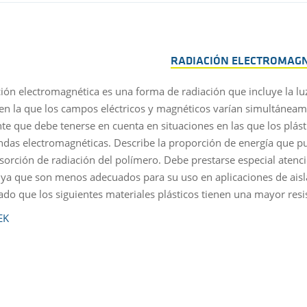
RADIACIÓN ELECTROMAGN
ción electromagnética es una forma de radiación que incluye la luz
 en la que los campos eléctricos y magnéticos varían simultáneamen
te que debe tenerse en cuenta en situaciones en las que los plás
ndas electromagnéticas. Describe la proporción de energía que pu
orción de radiación del polímero. Debe prestarse especial atenció
 ya que son menos adecuados para su uso en aplicaciones de aisl
do que los siguientes materiales plásticos tienen una mayor resis
EK