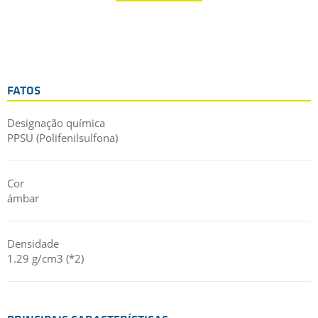
en 3D sean adecuadas para la esterilización por vapor
repetida. En comparación con los filamentos de PSU y PES,
que también pertenecen al grupo de las polisulfonas, el
filamento de PPSU tiene una mejor resistencia química.
Además, el PPSU también es resistente a la radiación de alta
energía. Esto permite una amplia gama de procesos de
FATOS
esterilización para aplicaciones impresas con PPSU.
Una buena resistencia mecánica, una muy alta resistencia al
Designação química
impacto y una gran rigidez complementan las propiedades
PPSU (Polifenilsulfona)
del filamento de PPSU.
Cor
ámbar
Densidade
1.29 g/cm3 (*2)