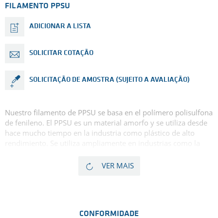
FILAMENTO PPSU
ADICIONAR A LISTA
SOLICITAR COTAÇÃO
SOLICITAÇÃO DE AMOSTRA (SUJEITO A AVALIAÇÃO)
Nuestro filamento de PPSU se basa en el polímero polisulfona
de fenileno. El PPSU es un material amorfo y se utiliza desde
hace mucho tiempo en la industria como plástico de alto
rendimiento. Se utiliza ampliamente en industrias como la
automovilística y la aeroespacial.
Debido a su alta resistencia a la temperatura de hasta 220 °C
VER MAIS
(temperatura de transición vítrea), el filamento de PPSU se
considera resistente al calor.
Además, tiene una baja absorción de humedad, una alta
estabilidad dimensional y una excelente resistencia a la
hidrólisis, lo que hace que las aplicaciones de PPSU impresas
CONFORMIDADE