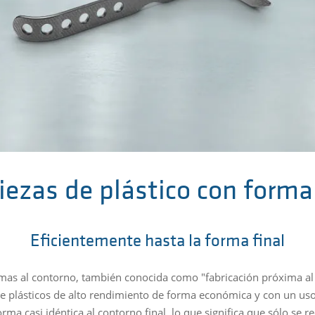
iezas de plástico con forma
Eficientemente hasta la forma final
imas al contorno, también conocida como "fabricación próxima al
plásticos de alto rendimiento de forma económica y con un uso e
orma casi idéntica al contorno final, lo que significa que sólo s