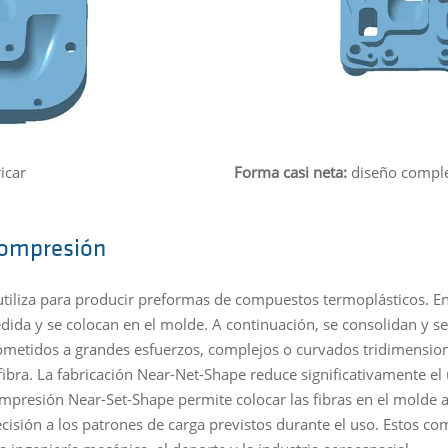
icar
Forma casi neta:
diseño comple
compresión
iliza para producir preformas de compuestos termoplásticos. En p
dida y se colocan en el molde. A continuación, se consolidan y s
ometidos a grandes esfuerzos, complejos o curvados tridimensio
fibra. La fabricación Near-Net-Shape reduce significativamente el u
resión Near-Set-Shape permite colocar las fibras en el molde a l
cisión a los patrones de carga previstos durante el uso. Estos 