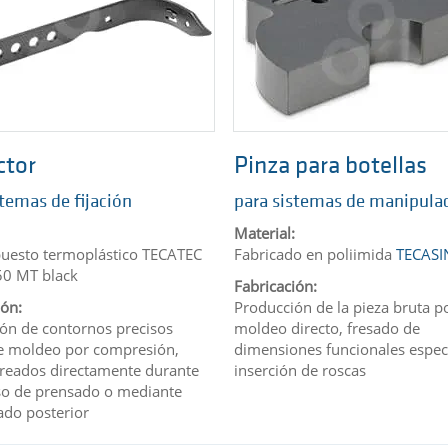
ctor
Pinza para botellas
stemas de fijación
para sistemas de manipula
Material:
uesto termoplástico TECATEC
Fabricado en poliimida
TECASI
50 MT black
Fabricación:
ión:
Producción de la pieza bruta p
ón de contornos precisos
moldeo directo, fresado de
e moldeo por compresión,
dimensiones funcionales especí
reados directamente durante
inserción de roscas
so de prensado o mediante
do posterior