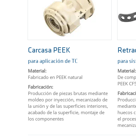
Carcasa PEEK
Retra
para aplicación de TC
para si
Material:
Material:
Fabricado en
PEEK natural
De comp
PEEK CF
Fabricación:
Producción de piezas brutas mediante
Fabricac
moldeo por inyección, mecanizado de
Producci
la unión y de las superficies interiores,
mediant
acabado de la superficie, montaje de
huecos c
los componentes
el proce
mecaniza