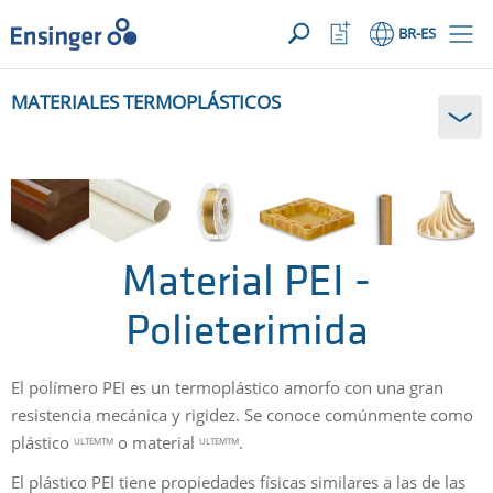
SUA SOLICITAÇÃO ({{productCount}} Products)
ABRIR
Início
Abrir
BR
-ES
lista
de
¿En
favoritos
MATERIALES TERMOPLÁSTICOS
qué
podemos
ayudarte?
Material PEI -
Polieterimida
El polímero PEI es un termoplástico amorfo con una gran
resistencia mecánica y rigidez. Se conoce comúnmente como
plástico
o material
.
ULTEMTM
ULTEMTM
El plástico PEI tiene propiedades físicas similares a las de las