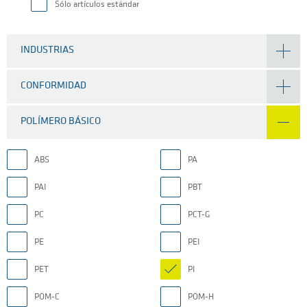
Sólo artículos estándar
INDUSTRIAS
CONFORMIDAD
POLÍMERO BÁSICO
ABS
PA
PAI
PBT
PC
PCT-G
PE
PEI
PET
PI
POM-C
POM-H