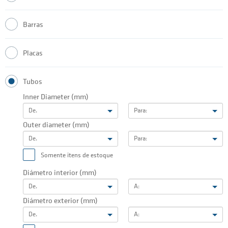
Barras
Placas
Tubos
Inner Diameter (mm)
De.
Para:
Outer diameter (mm)
De.
Para:
Somente itens de estoque
Diámetro interior (mm)
De.
A:
Diámetro exterior (mm)
De.
A: