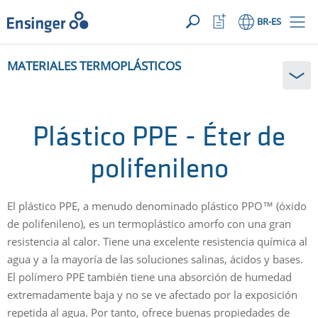
SUA SOLICITAÇÃO ({{productCount}} Products)
ABRIR
Início
Abrir
BR
-ES
lista
de
¿En
favoritos
MATERIALES TERMOPLÁSTICOS
qué
podemos
ayudarte?
Plástico PPE - Éter de
polifenileno
El plástico PPE, a menudo denominado plástico PPO™ (óxido
de polifenileno), es un termoplástico amorfo con una gran
resistencia al calor. Tiene una excelente resistencia química al
agua y a la mayoría de las soluciones salinas, ácidos y bases.
El polímero PPE también tiene una absorción de humedad
extremadamente baja y no se ve afectado por la exposición
repetida al agua. Por tanto, ofrece buenas propiedades de