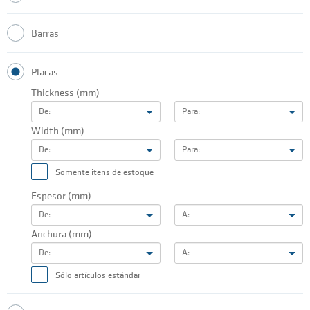
Barras
Placas
Thickness (mm)
De:
Para:
Width (mm)
De:
Para:
Somente itens de estoque
Espesor (mm)
De:
A:
Anchura (mm)
De:
A:
Sólo artículos estándar