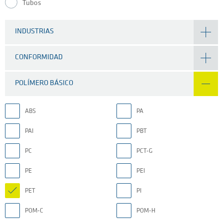
Tubos
INDUSTRIAS
CONFORMIDAD
POLÍMERO BÁSICO
ABS
PA
PAI
PBT
PC
PCT-G
PE
PEI
PET
PI
POM-C
POM-H