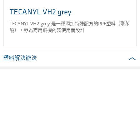
TECANYL VH2 grey
TECANYL VH2 grey 是一種添加特殊配方的PPE塑料（聚苯
醚），專為商用飛機內裝使用而設計
塑料解決辦法
半成品型材
射出成型
隔熱型材
造粒成型
機械加工零件
熱壓塑料
複合材
異型材擠出
P84粉末
產業
公司