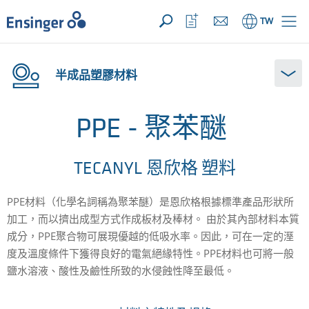
您的詢價 ({{productCount}} 產品)
開啟
首
開
TW
頁
啟
收
藏
清
半成品塑膠材料
單
PPE - 聚苯醚
TECANYL 恩欣格 塑料
PPE材料（化學名詞稱為
聚苯醚
）是恩欣格根據標準產品形狀所
加工，而以擠出成型方式作成板材及棒材。
由於其內部材料本質
成分
，PPE聚合物可展現優越的低吸水率。因此，可在一定的溼
度及溫度條件下獲得良好的電氣絕緣特性。
PPE材料
也可將一般
鹽水溶液、酸性及鹼性所致的水侵蝕性降至最低。